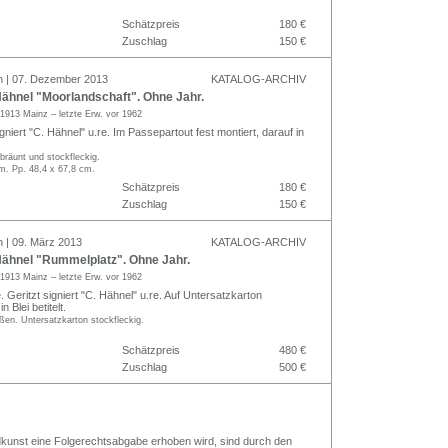
Schätzpreis
180 €
Zuschlag
150 €
n | 07. Dezember 2013
KATALOG-ARCHIV
ähnel "Moorlandschaft". Ohne Jahr.
1913 Mainz – letzte Erw. vor 1962
igniert "C. Hähnel" u.re. Im Passepartout fest montiert, darauf in
bräunt und stockfleckig.
m. Pp. 48,4 x 67,8 cm.
Schätzpreis
180 €
Zuschlag
150 €
n | 09. März 2013
KATALOG-ARCHIV
ähnel "Rummelplatz". Ohne Jahr.
1913 Mainz – letzte Erw. vor 1962
 Geritzt signiert "C. Hähnel" u.re. Auf Untersatzkarton
n Blei betitelt.
ßen. Untersatzkarton stockfleckig.
Schätzpreis
480 €
Zuschlag
500 €
Bildkunst eine Folgerechtsabgabe erhoben wird, sind durch den