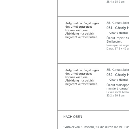
28,4 x 38,9 cm.
38. Kunstauktio
051 Charly H
Charly Hähnel
Öl auf Papier. S
Blei betitelt.
Passepartout ange
Darst. 37,2 x 46 c
35. Kunstauktio
052 Charly H
Charly Hähnel
Öl auf Malpappe.
montiert. darauf i
Ecken leicht besto
30,2 x 39,3 cm.
NACH OBEN
* Artikel von Künstlern, für die durch die VG 