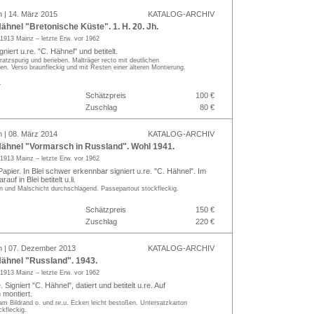
n | 14. März 2015
KATALOG-ARCHIV
hnel "Bretonische Küste". 1. H. 20. Jh.
1913 Mainz – letzte Erw. vor 1962
gniert u.re. "C. Hähnel" und betitelt.
kratzspurig und berieben. Malträger recto mit deutlichen
en. Verso braunfleckig und mit Resten einer älteren Montierung.
.
Schätzpreis
100 €
Zuschlag
80 €
n | 08. März 2014
KATALOG-ARCHIV
ähnel "Vormarsch in Russland". Wohl 1941.
1913 Mainz – letzte Erw. vor 1962
Papier. In Blei schwer erkennbar signiert u.re. "C. Hähnel". Im
uf in Blei betitelt u.li.
n und Malschicht durchschlagend. Passepartout stockfleckig.
Schätzpreis
150 €
Zuschlag
220 €
n | 07. Dezember 2013
KATALOG-ARCHIV
ähnel "Russland". 1943.
1913 Mainz – letzte Erw. vor 1962
Signiert "C. Hähnel", datiert und betitelt u.re. Auf
 montiert.
 am Bildrand o. und re.u. Ecken leicht bestoßen. Untersatzkarton
ckfleckig.