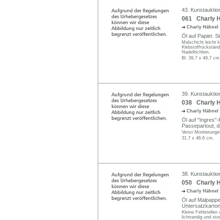
43. Kunstauktio
061 Charly Hä
Charly Hähnel
Öl auf Papier. Si
Malschicht leicht 
Klebstoffrückständ
Nadellöchlein.
Bl. 39,7 x 49,7 cm
39. Kunstauktio
038 Charly H
Charly Hähnel
Öl auf "Ingres"-
Passepartout, dara
Verso Montierunge
31,7 x 46,6 cm.
38. Kunstauktio
050 Charly H
Charly Hähnel
Öl auf Malpappe. 
Untersatzkarton
Kleine Fehlstellen
lichtrandig und sto