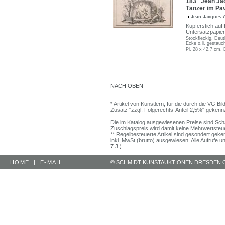
183 Jean Jac
Tänzer im Pav
Jean Jacques 
Kupferstich auf B
Untersatzpapier
Stockfleckig. Deut
Ecke o.li. gestauch
Pl. 28 x 42,7 cm, B
NACH OBEN
* Artikel von Künstlern, für die durch die VG 
Zusatz "zzgl. Folgerechts-Anteil 2,5%" gekenn
Die im Katalog ausgewiesenen Preise sind Schätz
Zuschlagspreis wird damit keine Mehrwertsteu
** Regelbesteuerte Artikel sind gesondert geken
inkl. MwSt (brutto) ausgewiesen. Alle Aufrufe 
7.3.)
HOME
|
E-MAIL
© SCHMIDT KUNSTAUKTIONEN DRESDEN