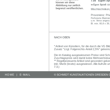
738 Egon Spi
Egon Spieß
tät
Mischtechniken,
Provenienz: Pri
Perforierte Blatträ
u.re. Verso anges
Bl. min. 60,8 x 39
NACH OBEN
* Artikel von Künstlern, für die durch die VG 
Zusatz "zzgl. Folgerechts-Anteil 2,5%" gekenn
Die im Katalog ausgewiesenen Preise sind Schätz
Zuschlagspreis wird damit keine Mehrwertsteu
** Regelbesteuerte Artikel sind gesondert geken
inkl. MwSt (brutto) ausgewiesen. Alle Aufrufe 
7.3.)
HOME
|
E-MAIL
© SCHMIDT KUNSTAUKTIONEN DRESDEN