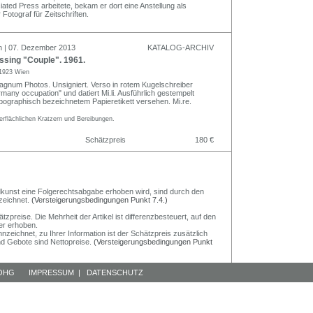
ted Press arbeitete, bekam er dort eine Anstellung als
 Fotograf für Zeitschriften.
n | 07. Dezember 2013
KATALOG-ARCHIV
ssing "Couple". 1961.
1923 Wien
Magnum Photos. Unsigniert. Verso in rotem Kugelschreiber
many occupation" und datiert Mi.li. Ausführlich gestempelt
typographisch bezeichnetem Papieretikett versehen. Mi.re.
erflächlichen Kratzern und Bereibungen.
Schätzpreis
180 €
Bildkunst eine Folgerechtsabgabe erhoben wird, sind durch den
zeichnet.
(Versteigerungsbedingungen Punkt 7.4.)
preise. Die Mehrheit der Artikel ist differenzbesteuert, auf den
er erhoben.
nzeichnet, zu Ihrer Information ist der Schätzpreis zusätzlich
und Gebote sind Nettopreise.
(Versteigerungsbedingungen Punkt
 OHG
IMPRESSUM
|
DATENSCHUTZ