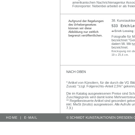
amerikanischen Nachrichtenagentur Associa
Fotoreporter. Nebenbei arbeitet er als freier
38. Kunstauktio
533 Erich Le
Erich Lessing
Fotografie für 
bezeichnet "Ger
datiert Mi. Mit 
bezeichnet.
Knickspurig mit ob
19 x 25,4 cm.
NACH OBEN
* Artikel von Künstlern, für die durch die VG 
Zusatz "zzgl. Folgerechts-Anteil 2,5%" gekenn
Die im Katalog ausgewiesenen Preise sind Schätz
Zuschlagspreis wird damit keine Mehrwertsteu
** Regelbesteuerte Artikel sind gesondert geken
inkl. MwSt (brutto) ausgewiesen. Alle Aufrufe 
7.3.)
HOME
|
E-MAIL
© SCHMIDT KUNSTAUKTIONEN DRESDEN