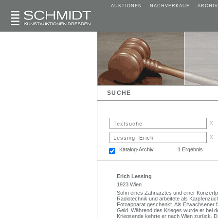
AUKTIONEN
NACHVERKAUF
ARCHIV
SUCHE
x
x
Katalog-Archiv
1 Ergebnis
Erich Lessing
1923 Wien
Sohn eines Zahnarztes und einer Konzertpian
Radiotechnik und arbeitete als Karpfenzüc
Fotoapparat geschenkt. Als Erwachsener f
Geld. Während des Krieges wurde er bei der
Kriegsende kehrte er nach Wien zurück. Dur