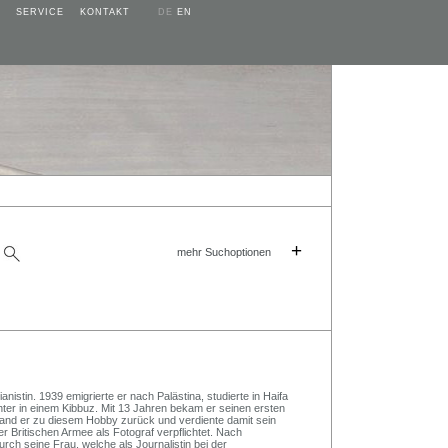
SERVICE
KONTAKT
DE
EN
+
mehr Suchoptionen
istin. 1939 emigrierte er nach Palästina, studierte in Haifa
hter in einem Kibbuz. Mit 13 Jahren bekam er seinen ersten
and er zu diesem Hobby zurück und verdiente damit sein
 Britischen Armee als Fotograf verpflichtet. Nach
ch seine Frau, welche als Journalistin bei der