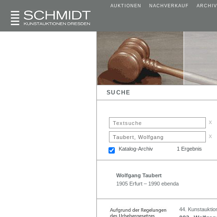
AUKTIONEN
NACHVERKAUF
ARCHIV
SUCHE
x
x
Katalog-Archiv
1 Ergebnis
Wolfgang Taubert
1905 Erfurt – 1990 ebenda
44. Kunstauktion