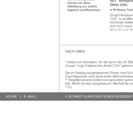
083 Wolfgang
Ohne Jahr.
Wolfgang Tau
Öl auf Hartfaser
"110". In profil
nochmals betite
Malschicht anges
62,9 x 47,1 cm, R
NACH OBEN
* Artikel von Künstlern, für die durch die VG 
Zusatz "zzgl. Folgerechts-Anteil 2,5%" gekenn
Die im Katalog ausgewiesenen Preise sind Schätz
Zuschlagspreis wird damit keine Mehrwertsteu
** Regelbesteuerte Artikel sind gesondert geken
inkl. MwSt (brutto) ausgewiesen. Alle Aufrufe 
7.3.)
HOME
|
E-MAIL
© SCHMIDT KUNSTAUKTIONEN DRESDEN