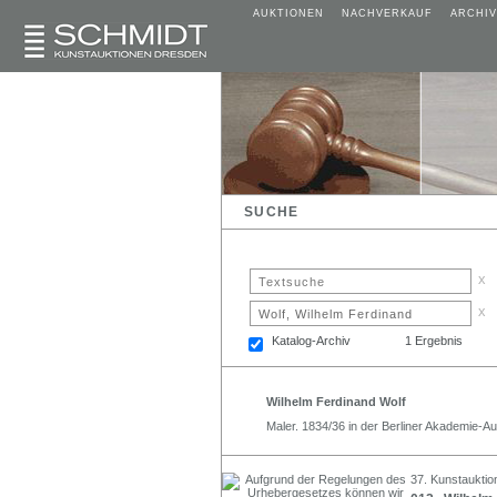
AUKTIONEN
NACHVERKAUF
ARCHIV
SUCHE
x
x
Katalog-Archiv
1 Ergebnis
Wilhelm Ferdinand Wolf
Maler. 1834/36 in der Berliner Akademie-Au
37. Kunstauktio