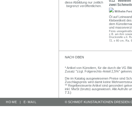
012 Wilhelm 
zwei Schmett
Wilhelm Fer
Öl auf Leinwand.
Klebeetikett de
dem Künstlername
und masseverz
Firnis unregelmäß
z.B. am Arm sowie 
Druckstelle u.li. 
72, x 60 cm, Ra. 
NACH OBEN
* Artikel von Künstlern, für die durch die VG 
Zusatz "zzgl. Folgerechts-Anteil 2,5%" gekenn
Die im Katalog ausgewiesenen Preise sind Schätz
Zuschlagspreis wird damit keine Mehrwertsteu
** Regelbesteuerte Artikel sind gesondert geken
inkl. MwSt (brutto) ausgewiesen. Alle Aufrufe 
7.3.)
HOME
|
E-MAIL
© SCHMIDT KUNSTAUKTIONEN DRESDEN