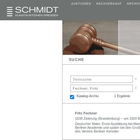
AUKTIONEN
NACHVERKAUF
ARCHIV
SUCHE
x
x
Katalog-Archiv
1 Ergebnis
Fritz Fechner
1838 Zielenzig (Brandenburg) – um 1920 Be
Deutscher Maler. Erste Ausbildung bei Mart
Berliner Akademie und später bei den Groß
des Vereins Berliner Künstler.