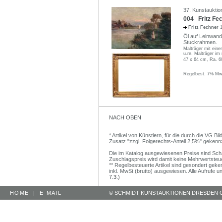
37. Kunstauktio
004 Fritz Fec
Fritz Fechner
Öl auf Leinwand.
Stuckrahmen.
Malträger mit einer
u.re. Malträger im
47 x 64 cm, Ra. 6
Regelbest. 7% MwS
NACH OBEN
* Artikel von Künstlern, für die durch die VG 
Zusatz "zzgl. Folgerechts-Anteil 2,5%" gekenn
Die im Katalog ausgewiesenen Preise sind Schätz
Zuschlagspreis wird damit keine Mehrwertsteu
** Regelbesteuerte Artikel sind gesondert geken
inkl. MwSt (brutto) ausgewiesen. Alle Aufrufe 
7.3.)
HOME
|
E-MAIL
© SCHMIDT KUNSTAUKTIONEN DRESDEN