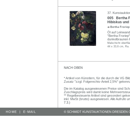
37. Kunstauktio
005 Bertha F
Hibiskus und
Bertha Frorie
Öl auf Leinwand
"Bertha Froriep"
dunkelbraunen R
Malschicht oberflä
44 x 33,6 cm, Ra.
NACH OBEN
* Artikel von Künstlern, für die durch die VG 
Zusatz "zzgl. Folgerechts-Anteil 2,5%" gekenn
Die im Katalog ausgewiesenen Preise sind Schätz
Zuschlagspreis wird damit keine Mehrwertsteu
** Regelbesteuerte Artikel sind gesondert geken
inkl. MwSt (brutto) ausgewiesen. Alle Aufrufe 
7.3.)
HOME
|
E-MAIL
© SCHMIDT KUNSTAUKTIONEN DRESDEN