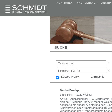
AUKTIONEN
NACHVERKAUF
ARCHIV
SUCHE
x
x
Katalog-Archiv
1 Ergebnis
Bertha Froriep
1833 Berlin – 1920 Weimar
Ab 1861 Ausbildung bei F. W. Martersteig un
sich bei E Magnus und A. v. Menzel, welch
debütierte sie auf der Ausstellung des Kun
Studienreisen nach Amsterdam und 1893 nach
Wissenschaft des Großherzogtums Sachs