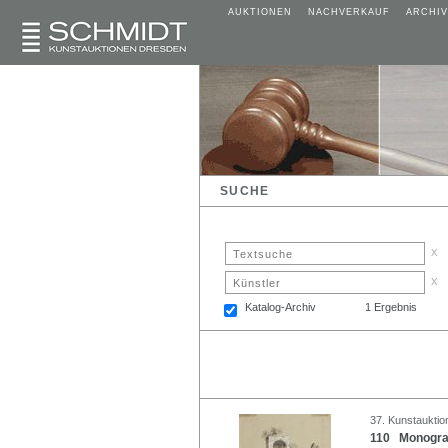
AUKTIONEN
NACHVERKAUF
ARCHIV
SUCHE
x
x
Katalog-Archiv
1 Ergebnis
37. Kunstauktio
110 Monogram