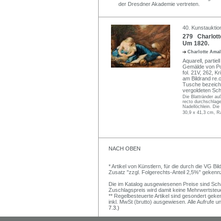
der Dresdner Akademie vertreten.
40. Kunstauktion
279 Charlott
Um 1820.
Charlotte Ama
Aquarell, partie
Gemälde von Pom
fol. 21V, 262, K
am Bildrand re.o
Tusche bezeichn
vergoldeten S
Die Blattränder au
recto durchschlage
Nadellöchlein. Die
30,9 x 41,3 cm, R
NACH OBEN
* Artikel von Künstlern, für die durch die VG 
Zusatz "zzgl. Folgerechts-Anteil 2,5%" gekenn
Die im Katalog ausgewiesenen Preise sind Schätz
Zuschlagspreis wird damit keine Mehrwertsteu
** Regelbesteuerte Artikel sind gesondert geken
inkl. MwSt (brutto) ausgewiesen. Alle Aufrufe 
7.3.)