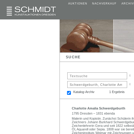
AUKTIONEN
NACHVERKAUF
ARCHIV
SUCHE
x
x
Katalog-Archiv
1 Ergebnis
Charlotte Amalia Schwerdgeburth
1795 Dresden – 1831 ebenda
Malerin und Kopistin. Zunächst Schülerin 
Zeichners Johann Burkhard Schwerdgeburt
Zeichenlehrerin Gera und seit 1822 selbstä
Öl, Aquarell oder Sepia. 1808 war sie bere
Zeicheninstituts Weimar mit Zeichnungen u