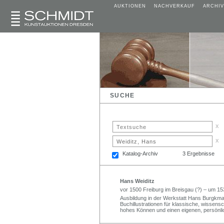
AUKTIONEN
NACHVERKAUF
ARCHIV
SUCHE
x
x
Katalog-Archiv
3 Ergebnisse
Hans Weiditz
vor 1500 Freiburg im Breisgau (?) – um 1
Ausbildung in der Werkstatt Hans Burgkmai
Buchillustrationen für klassische, wissens
hohes Können und einen eigenen, persönlic