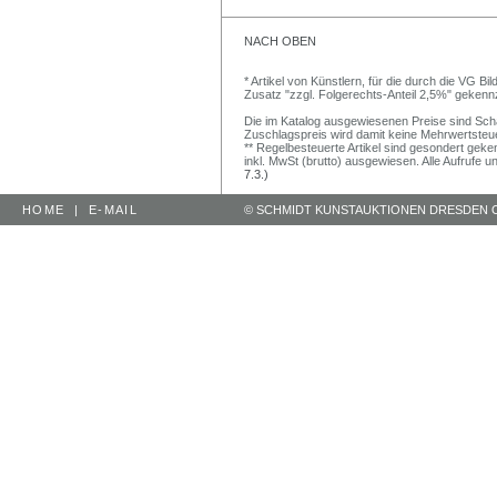
NACH OBEN
* Artikel von Künstlern, für die durch die VG 
Zusatz "zzgl. Folgerechts-Anteil 2,5%" gekenn
Die im Katalog ausgewiesenen Preise sind Schätz
Zuschlagspreis wird damit keine Mehrwertsteu
** Regelbesteuerte Artikel sind gesondert geken
inkl. MwSt (brutto) ausgewiesen. Alle Aufrufe 
7.3.)
HOME
|
E-MAIL
© SCHMIDT KUNSTAUKTIONEN DRESDEN