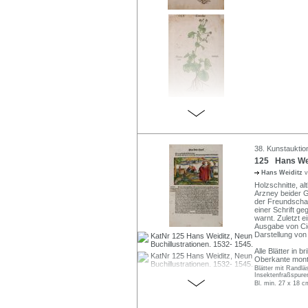
38. Kunstauktio
125 Hans Weid
Hans Weiditz
v
Holzschnitte, al
Arzney beider G
der Freundschaf
einer Schrift ge
warnt. Zuletzt 
Ausgabe von Cice
Darstellung von 
Alle Blätter in 
Oberkante monti
Blätter mit Randlä
Insektenfraßspuren
Bl. min. 27 x 18 c