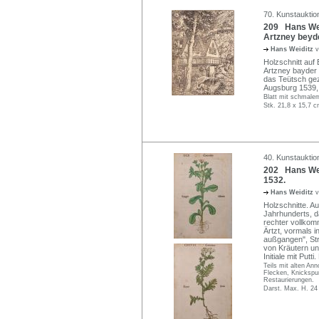
70. Kunstauktio
209 Hans Weid
Artzney beyd
Hans Weiditz
v
Holzschnitt auf
Artzney bayder 
das Teütsch gez
Augsburg 1539, 
Blatt mit schmale
Stk. 21,8 x 15,7 c
40. Kunstauktion
202 Hans Weid
1532.
Hans Weiditz
v
Holzschnitte. A
Jahrhunderts, d
rechter vollkom
Ärtzt, vormals 
außgangen", Str
von Kräutern und
Initiale mit Putt
Teils mit alten An
Flecken, Knickspur
Restaurierungen.
Darst. Max. H. 24