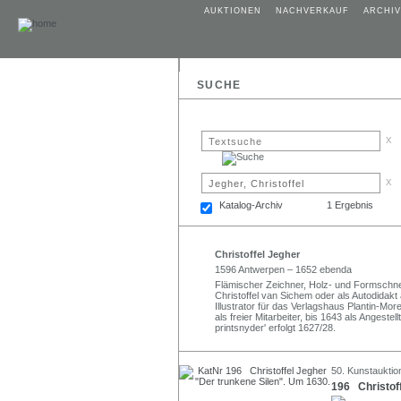
AUKTIONEN
NACHVERKAUF
ARCHIV
SUCHE
x
x
Katalog-Archiv
1 Ergebnis
Christoffel Jegher
1596 Antwerpen – 1652 ebenda
Flämischer Zeichner, Holz- und Formschne
Christoffel van Sichem oder als Autodidakt 
Illustrator für das Verlagshaus Plantin-Mo
als freier Mitarbeiter, bis 1643 als Angeste
printsnyder' erfolgt 1627/28.
50. Kunstauktio
196 Christoff