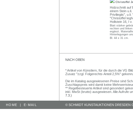
Christoffel 
Holzschnitt auf
einem Stein u.li
Priviliegiis", u.
"Christoffel Ieg
Hollstein 16, I v. 
Blatt stärker gebrä
rechten und linken
ergänzt. Materialf
Hinterlegungen und 
Bl. 44 x 31 cm.
NACH OBEN
* Artikel von Künstlern, für die durch die VG 
Zusatz "zzgl. Folgerechts-Anteil 2,5%" gekenn
Die im Katalog ausgewiesenen Preise sind Schätz
Zuschlagspreis wird damit keine Mehrwertsteu
** Regelbesteuerte Artikel sind gesondert geken
inkl. MwSt (brutto) ausgewiesen. Alle Aufrufe 
7.3.)
HOME
|
E-MAIL
© SCHMIDT KUNSTAUKTIONEN DRESDEN