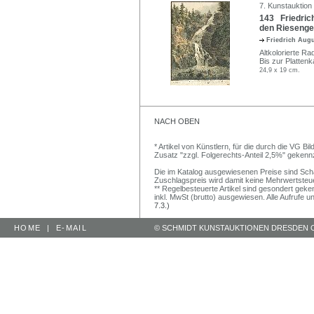
7. Kunstauktion
143 Friedrich
den Riesengebi
Friedrich Augu
Altkolorierte Ra
Bis zur Plattenk
24,9 x 19 cm.
NACH OBEN
* Artikel von Künstlern, für die durch die VG 
Zusatz "zzgl. Folgerechts-Anteil 2,5%" gekenn
Die im Katalog ausgewiesenen Preise sind Schätz
Zuschlagspreis wird damit keine Mehrwertsteu
** Regelbesteuerte Artikel sind gesondert geken
inkl. MwSt (brutto) ausgewiesen. Alle Aufrufe 
7.3.)
HOME
|
E-MAIL
© SCHMIDT KUNSTAUKTIONEN DRESDEN