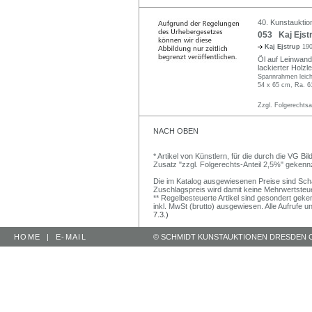
40. Kunstauktion
053 Kaj Ejstr
Kaj Ejstrup
19
Öl auf Leinwand
lackierter Holzl
Spannrahmen leicht
54 x 65 cm, Ra. 6
Zzgl. Folgerechts
NACH OBEN
* Artikel von Künstlern, für die durch die VG 
Zusatz "zzgl. Folgerechts-Anteil 2,5%" gekenn
Die im Katalog ausgewiesenen Preise sind Schätz
Zuschlagspreis wird damit keine Mehrwertsteu
** Regelbesteuerte Artikel sind gesondert geken
inkl. MwSt (brutto) ausgewiesen. Alle Aufrufe 
7.3.)
HOME
|
E-MAIL
© SCHMIDT KUNSTAUKTIONEN DRESDEN