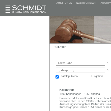
AUKTIONEN
NACHVERKAUF
ARCHIV
SUCHE
x
x
Katalog-Archiv
1 Ergebnis
Kaj Ejstrup
1902 Kopenhagen – 1956 ebenda
Dänischer Maler und Grafiker. Er lernte au
verwährt blieb. In den 1930er Jahren arbe
Ausstellungsdebüt gab er 1926 in der Küns
Künstlergruppe Corner. 1954 erhielt er die