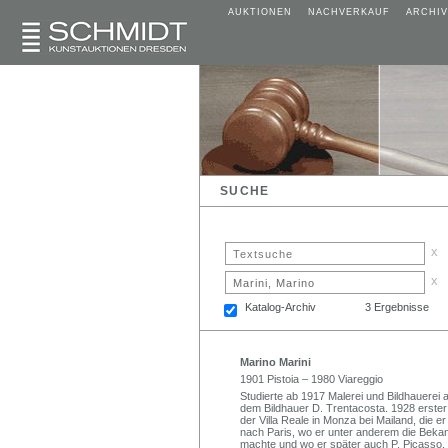
AUKTIONEN
NACHVERKAUF
ARCHIV
SUCHE
x
x
Katalog-Archiv
3 Ergebnisse
Marino Marini
1901 Pistoia – 1980 Viareggio
Studierte ab 1917 Malerei und Bildhauerei 
dem Bildhauer D. Trentacosta. 1928 erster
der Villa Reale in Monza bei Mailand, die er
nach Paris, wo er unter anderem die Bekann
machte und wo er später auch P. Picasso, G