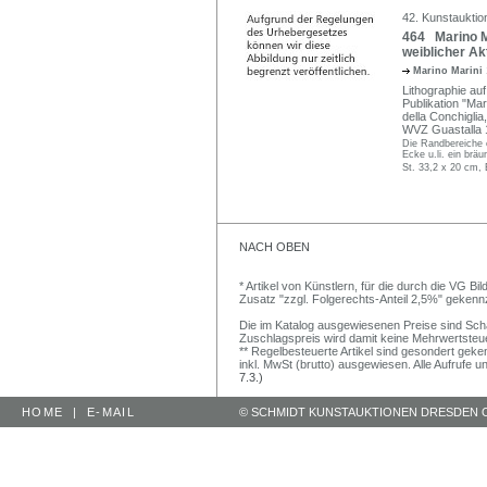
42. Kunstauktio
464 Marino Ma
weiblicher Akt
Marino Marini
Lithographie auf 
Publikation "Mar
della Conchigli
WVZ Guastalla 
Die Randbereiche e
Ecke u.li. ein bräu
St. 33,2 x 20 cm, 
NACH OBEN
* Artikel von Künstlern, für die durch die VG 
Zusatz "zzgl. Folgerechts-Anteil 2,5%" gekenn
Die im Katalog ausgewiesenen Preise sind Schätz
Zuschlagspreis wird damit keine Mehrwertsteu
** Regelbesteuerte Artikel sind gesondert geken
inkl. MwSt (brutto) ausgewiesen. Alle Aufrufe 
7.3.)
HOME
|
E-MAIL
© SCHMIDT KUNSTAUKTIONEN DRESDEN