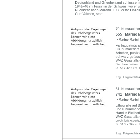
Deutschland und Griechenland schlossen s
1941–46 im Tessin in der Schweiz, wo er u
Rückkehr nach Mailand. 1950 erste Einzelau
Curt Valentin, statt.
70. Kunstauktio
555 Marino Ma
Marino Marini
Farbaquatintarad
u.li. nummeriert
Arbeiten, publiz
schwarz gefasste
WVZ Guastalla 
Blatt beschnitten.
Pl. 53 x 42,5 cm, 
Zzgl. Folgerechts
61. Kunstauktio
741 Marino Ma
Marino Marini
Lithografie auf 
und li. nummerie
Hand in Blei bet
WVZ Guastalla (T
Leicht knickspurig.
St. 51,5 x 39 cm, 
Zzgl. Folgerechts