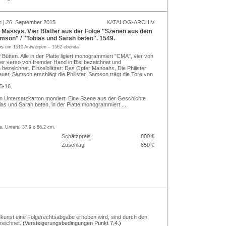
n | 26. September 2015
KATALOG-ARCHIV
 Massys, Vier Blätter aus der Folge "Szenen aus dem
son" / "Tobias und Sarah beten". 1549.
ys
um 1510 Antwerpen – 1562 ebenda
 Bütten. Alle in der Platte ligiert monogrammiert "CMA", vier von
ätter verso von fremder Hand in Blei bezeichnet und
 bezeichnet. Einzelblätter: Das Opfer Manoahs, Die Philister
euer, Samson erschlägt die Philister, Samson trägt die Tore von
 5-16.
n Untersatzkarton montiert: Eine Szene aus der Geschichte
ias und Sarah beten, in der Platte monogrammiert
...
, Unters. 37,9 x 56,2 cm.
Schätzpreis
800 €
Zuschlag
850 €
Bildkunst eine Folgerechtsabgabe erhoben wird, sind durch den
zeichnet.
(Versteigerungsbedingungen Punkt 7.4.)