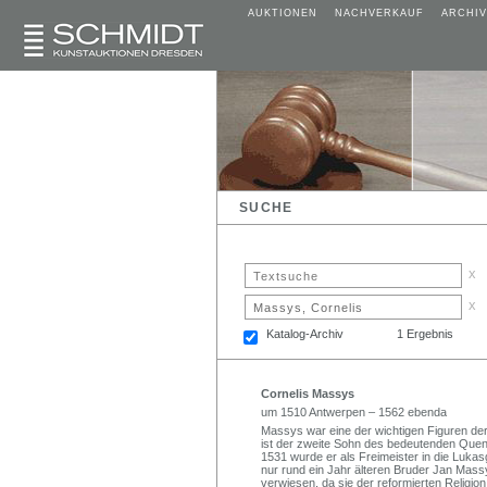
AUKTIONEN
NACHVERKAUF
ARCHIV
SUCHE
x
x
Katalog-Archiv
1 Ergebnis
Cornelis Massys
um 1510 Antwerpen – 1562 ebenda
Massys war eine der wichtigen Figuren der
ist der zweite Sohn des bedeutenden Quent
1531 wurde er als Freimeister in die Luk
nur rund ein Jahr älteren Bruder Jan Mas
verwiesen, da sie der reformierten Religio