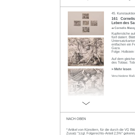
45. Kunstauktio
161 Cornelis
Leben des Sam
Cornelis Mass
Kupferstiche auf
fünf datiert. Bl
Untersatzkarton
entfachen ein F
Gaza.
Folge: Hollstein
Auf dem gleiche
des Tobias: Tob
> Mehr lesen
Verschiedene Maße
NACH OBEN
* Artikel von Künstlern, für die durch die VG 
Zusatz "zzgl. Folgerechts-Anteil 2,5%" gekenn