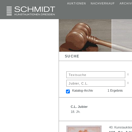
AUKTIONEN
NACHVERKAUF
ARCHIV
SUCHE
x
x
Katalog-Archiv
1 Ergebnis
C.L. Jubier
18. Jh.
40. Kunstauktion