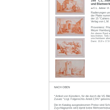
168 C.L. Jubi
und Blattwer
C.L. Jubier
18.
Radierungen und 
der Platte numme
der 15 "Cahiers 
Verlag von L.M.
Provenienz: Pr
Meyer Hamburg (
Am oberen Rand auf
beschnitten. Teils
unscheinbarer alter
Darst. 10,8 x 17,6
NACH OBEN
* Artikel von Künstlern, für die durch die VG 
Zusatz "zzgl. Folgerechts-Anteil 2,5%" gekenn
Die im Katalog ausgewiesenen Preise sind Schätz
Zuschlagspreis wird damit keine Mehrwertsteu