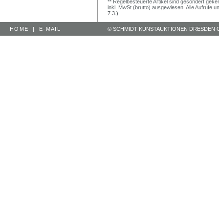
** Regelbesteuerte Artikel sind gesondert geken
inkl. MwSt (brutto) ausgewiesen. Alle Aufrufe 
7.3.)
HOME
|
E-MAIL
© SCHMIDT KUNSTAUKTIONEN DRESDEN