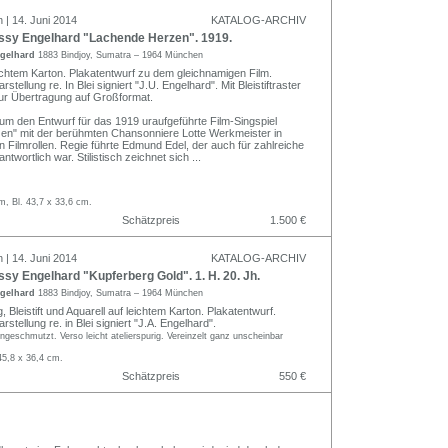
 | 14. Juni 2014
KATALOG-ARCHIV
ssy Engelhard "Lachende Herzen". 1919.
ngelhard
1883 Bindjoy, Sumatra – 1964 München
chtem Karton. Plakatentwurf zu dem gleichnamigen Film.
stellung re. In Blei signiert "J.U. Engelhard". Mit Bleistiftraster
ur Übertragung auf Großformat.
 um den Entwurf für das 1919 uraufgeführte Film-Singspiel
en" mit der berühmten Chansonniere Lotte Werkmeister in
en Filmrollen. Regie führte Edmund Edel, der auch für zahlreiche
twortlich war. Stilistisch zeichnet sich
...
m, Bl. 43,7 x 33,6 cm.
Schätzpreis
1.500 €
 | 14. Juni 2014
KATALOG-ARCHIV
sy Engelhard "Kupferberg Gold". 1. H. 20. Jh.
ngelhard
1883 Bindjoy, Sumatra – 1964 München
 Bleistift und Aquarell auf leichtem Karton. Plakatentwurf.
rstellung re. in Blei signiert "J.A. Engelhard".
angeschmutzt. Verso leicht atelierspurig. Vereinzelt ganz unscheinbar
45,8 x 36,4 cm.
Schätzpreis
550 €