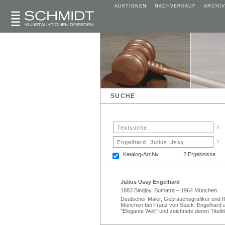
AUKTIONEN
NACHVERKAUF
ARCHIV
SUCHE
x
x
Katalog-Archiv
2 Ergebnisse
Julius Ussy Engelhard
1883 Bindjoy, Sumatra – 1964 München
Deutscher Maler, Gebrauchsgrafiker und Ill
München bei Franz von Stuck. Engelhard ar
"Elegante Welt" und zeichnete deren Titelblä