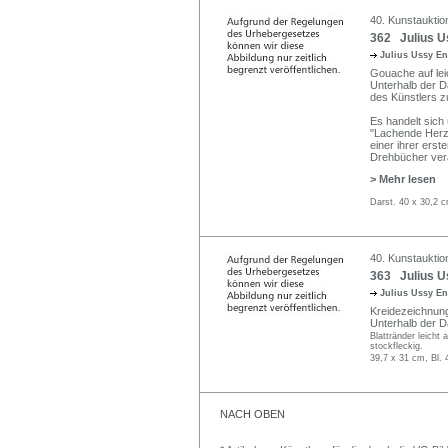
40. Kunstauktion
362 Julius U
Julius Ussy E
Gouache auf lei
Unterhalb der Dar
des Künstlers z
Es handelt sich
"Lachende Herz
einer ihrer erst
Drehbücher veran
> Mehr lesen
Darst. 40 x 30,2 c
40. Kunstauktion
363 Julius Us
Julius Ussy E
Kreidezeichnung,
Unterhalb der Da
Blattränder leicht 
stockfleckig.
39,7 x 31 cm, Bl. 
NACH OBEN