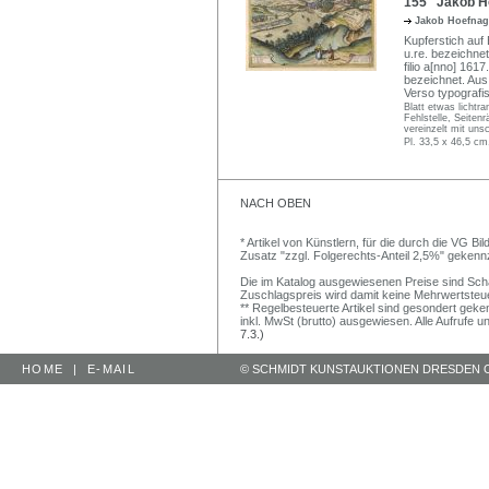
155 Jakob Ho
Jakob Hoefna
Kupferstich auf 
u.re. bezeichne
filio a[nno] 1617
bezeichnet. Aus
Verso typografi
Blatt etwas lichtr
Fehlstelle, Seiten
vereinzelt mit uns
Pl. 33,5 x 46,5 cm
NACH OBEN
* Artikel von Künstlern, für die durch die VG 
Zusatz "zzgl. Folgerechts-Anteil 2,5%" gekenn
Die im Katalog ausgewiesenen Preise sind Schätz
Zuschlagspreis wird damit keine Mehrwertsteu
** Regelbesteuerte Artikel sind gesondert geken
inkl. MwSt (brutto) ausgewiesen. Alle Aufrufe 
7.3.)
HOME
|
E-MAIL
© SCHMIDT KUNSTAUKTIONEN DRESDEN