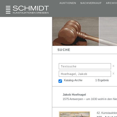
AUKTIONEN
NACHVERKAUF
ARCHIV
SUCHE
x
x
Katalog-Archiv
1 Ergebnis
Jakob Hoefnagel
1575 Antwerpen – um 1630 wohl in den Ni
42. Kunstauktio