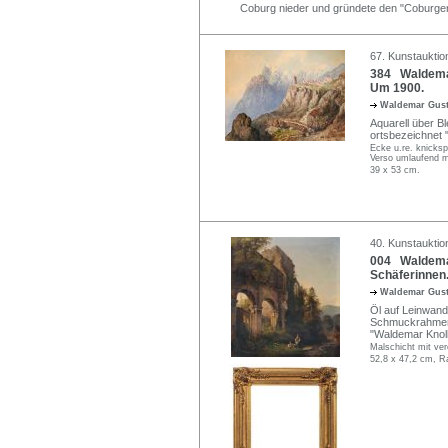
Coburg nieder und gründete den "Coburger
67. Kunstauktio
384 Waldemar
Um 1900.
Waldemar Gus
Aquarell über Bl
ortsbezeichnet 
Ecke u.re. knicks
Verso umlaufend mi
39 x 53 cm.
40. Kunstauktion
004 Waldemar
Schäferinnen.
Waldemar Gus
Öl auf Leinwand. 
Schmuckrahmen. 
"Waldemar Knoll
Malschicht mit ver
52,8 x 47,2 cm, R