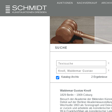
AUKTIONEN
NACHVERKAUF
ARCHIV
SUCHE
x
x
Katalog-Archiv
2 Ergebnisse
Waldemar Gustav Knoll
1829 Berlin – 1909 Coburg
Besuch der Akademie der Bildenden Künste 
Debüt auf der Berliner Akademieausstellung.
Wechselte 1863 als Szenograph und Dekorat
er zurück und arbeitete als künstlerischer
99 in Frankfurt/Main als künstlerischer Leit