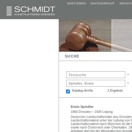
AUKTIONEN
NACHVERKAUF
ARCHIV
SUCHE
x
x
Katalog-Archiv
1 Ergebnis
Erwin Spindler
1860 Dresden – 1926 Leipzig
Deutscher Landschaftsmaler aus Dresden. Z
Landschaftsmalerei unter der Leitung von 
Landschaftsmalerei nach München an die K
sowie nach Österreich oder Oberitalien. 1
arbeitete dort bei der lithografischen Anst