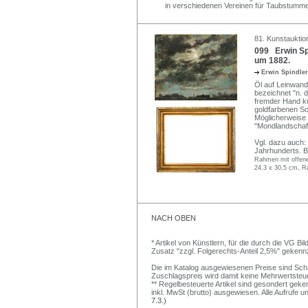
in verschiedenen Vereinen für Taubstumme
81. Kunstauktio
099 Erwin Spi
um 1882.
Erwin Spindle
Öl auf Leinwand,
bezeichnet "n. d
fremder Hand kün
goldfarbenen Sc
Möglicherweise 
"Mondlandschaft
Vgl. dazu auch:
Jahrhunderts. Ba
Rahmen mit offene
24,3 x 30,5 cm, R
NACH OBEN
* Artikel von Künstlern, für die durch die VG 
Zusatz "zzgl. Folgerechts-Anteil 2,5%" gekenn
Die im Katalog ausgewiesenen Preise sind Schätz
Zuschlagspreis wird damit keine Mehrwertsteu
** Regelbesteuerte Artikel sind gesondert geken
inkl. MwSt (brutto) ausgewiesen. Alle Aufrufe 
7.3.)