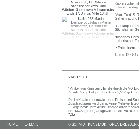
Kupferstiche mit
teilweise vorla
"Aug. Ferd. S. 
Geheimrat und I
"Christophor. D
Sächsischer Ge
"Iohannes Chris
Lutherischer The
> Mehr lesen
Bl. min. 15 x 9,7
NACH OBEN
* Artikel von Künstlern, für die durch die VG 
Zusatz "zzgl. Folgerechts-Anteil 2,5%" gekenn
Die im Katalog ausgewiesenen Preise sind Schätz
Zuschlagspreis wird damit keine Mehrwertsteu
** Regelbesteuerte Artikel sind gesondert geken
inkl. MwSt (brutto) ausgewiesen. Alle Aufrufe 
7.3.)
HOME
|
E-MAIL
© SCHMIDT KUNSTAUKTIONEN DRESDEN