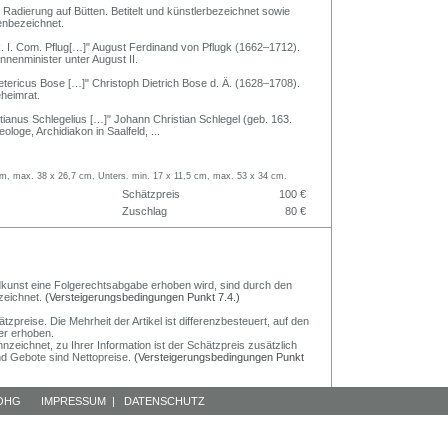
 Radierung auf Bütten. Betitelt und künstlerbezeichnet sowie
genbezeichnet.
R. I. Com. Pflug[…]" August Ferdinand von Pflugk (1662–1712).
nnenminister unter August II.
ietericus Bose […]" Christoph Dietrich Bose d. Ä. (1628–1708).
heimrat.
tianus Schlegelius […]" Johann Christian Schlegel (geb. 163.
ologe, Archidiakon in Saalfeld,
...
 cm, max. 38 x 26,7 cm, Unters. min. 17 x 11,5 cm, max. 53 x 34 cm.
Schätzpreis
100 €
Zuschlag
80 €
Bildkunst eine Folgerechtsabgabe erhoben wird, sind durch den
zeichnet.
(Versteigerungsbedingungen Punkt 7.4.)
preise. Die Mehrheit der Artikel ist differenzbesteuert, auf den
er erhoben.
nzeichnet, zu Ihrer Information ist der Schätzpreis zusätzlich
und Gebote sind Nettopreise.
(Versteigerungsbedingungen Punkt
 OHG
IMPRESSUM
|
DATENSCHUTZ