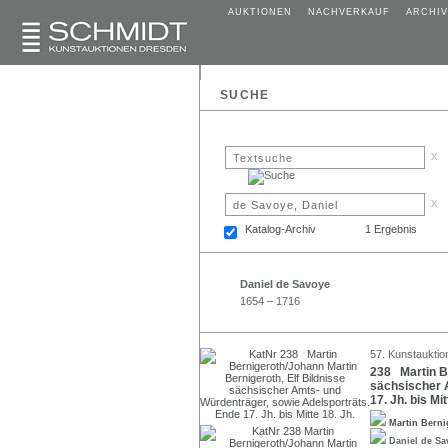
AUKTIONEN
NACHVERKAUF
ARCHIV
SUCHE
x
x
Katalog-Archiv
1 Ergebnis
Daniel de Savoye
1654 – 1716
57. Kunstauktio
238 Martin Be
sächsischer 
17. Jh. bis Mit
Martin Bern
Daniel de S