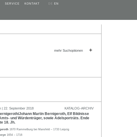
SERVICE
KONTAKT
DE
EN
+
mehr Suchoptionen
n | 22. September 2018
KATALOG-ARCHIV
rnigeroth/Johann Martin Bernigeroth, Elf Bildnisse
Amts- und Würdenträger, sowie Adelsporträts. Ende
te 18. Jh.
igeroth
1670 Rammelburg bei Mansfeld – 1733 Leipzig
avoye
1654 – 1716