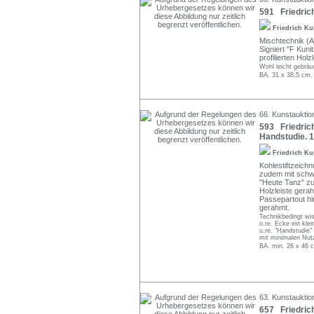
591 Friedrich
Friedrich Ku
Mischtechnik (A
Signiert "F Kuni
profilierten Holz
Wohl leicht gebräu
BA. 31 x 38,5 cm,
66. Kunstauktio
593 Friedrich
Handstudie. 
Friedrich Ku
Kohlestiftzeich
zudem mit schwar
"Heute Tanz" zu
Holzleiste gera
Passepartout hi
gerahmt.
Technikbedingt wis
o.re. Ecke ein kle
u.re. "Handstudie"
mit minimalen Nut
BA. min. 26 x 46 
63. Kunstauktio
657 Friedrich