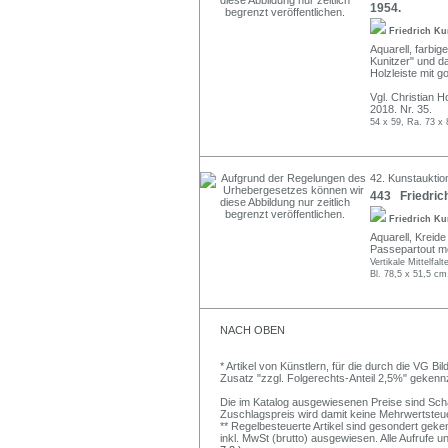
1954.
Friedrich Ku
Aquarell, farbig
Kunitzer" und da
Holzleiste mit g
Vgl. Christian 
2018. Nr. 35.
54 x 59, Ra. 73 x
42. Kunstauktio
443 Friedrich
Friedrich Ku
Aquarell, Kreide
Passepartout mo
Vertikale Mittelfal
Bl. 78,5 x 51,5 cm
NACH OBEN
* Artikel von Künstlern, für die durch die VG 
Zusatz "zzgl. Folgerechts-Anteil 2,5%" gekenn
Die im Katalog ausgewiesenen Preise sind Schätz
Zuschlagspreis wird damit keine Mehrwertsteu
** Regelbesteuerte Artikel sind gesondert geken
inkl. MwSt (brutto) ausgewiesen. Alle Aufrufe 