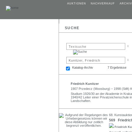
AUKTIONEN
NACHVERKAUF
ARCHIV
SUCHE
x
x
Katalog-Archiv
7 Ergebnisse
Friedrich Kunitzer
1907 Przedecz (Moosburg) – 1998 (Stift) 
Studium 1926/30 an der Akademie in Kraka
1940/42 Leiter einer Privatzeichenschule i
Landschaften.
68. Kunstauktion
569 Friedrich
Friedrich Ku