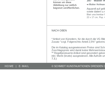
387 Walter Ho
Walter Hofma
Aquarell auf gel
sowie datiert u.
Blatt unscheinbar 
22 x 17 cm, Psp. 
NACH OBEN
* Artikel von Künstlern, für die durch die VG 
Zusatz "zzgl. Folgerechts-Anteil 2,5%" gekenn
Die im Katalog ausgewiesenen Preise sind Schätz
Zuschlagspreis wird damit keine Mehrwertsteu
** Regelbesteuerte Artikel sind gesondert geken
inkl. MwSt (brutto) ausgewiesen. Alle Aufrufe 
7.3.)
HOME
|
E-MAIL
© SCHMIDT KUNSTAUKTIONEN DRESDEN