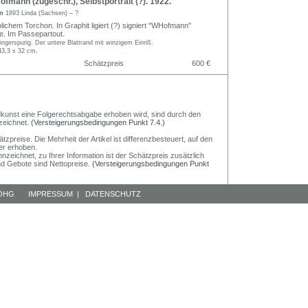
fmann (zugeschr.), Selbstportrait (?). 1922.
nn
1893 Linda (Sachsen) – ?
blichem Torchon. In Graphit ligiert (?) signiert "WHofmann"
re. Im Passepartout.
fingerspurig. Der untere Blattrand mit winzigem Einriß.
43,3 x 32 cm.
Schätzpreis
600 €
Bildkunst eine Folgerechtsabgabe erhoben wird, sind durch den
zeichnet.
(Versteigerungsbedingungen Punkt 7.4.)
preise. Die Mehrheit der Artikel ist differenzbesteuert, auf den
er erhoben.
nzeichnet, zu Ihrer Information ist der Schätzpreis zusätzlich
und Gebote sind Nettopreise.
(Versteigerungsbedingungen Punkt
 OHG
IMPRESSUM
|
DATENSCHUTZ