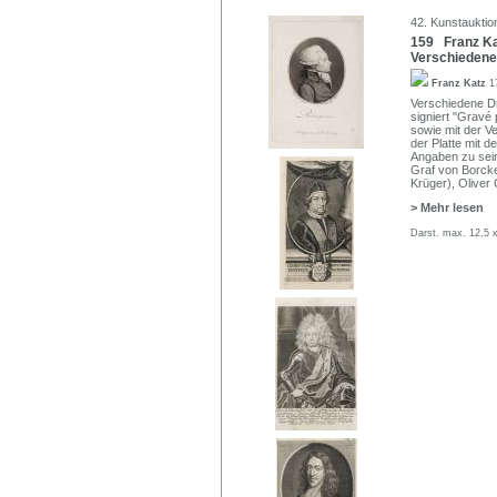
42. Kunstauktio
159 Franz Ka
Verschiedene 
Franz Katz
1
Verschiedene Dru
signiert "Gravé p
sowie mit der V
der Platte mit 
Angaben zu sein
Graf von Borck
Krüger), Oliver
> Mehr lesen
Darst. max. 12,5 x