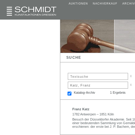
AUKTIONEN
NACHVERKAUF
ARCHIV
SUCHE
x
x
Katalog-Archiv
1 Ergebnis
Franz Katz
1782 Antwerpen – 1851 Köln
Besuch der Düsseldorfer Akademie. Seit 18
einer bedeutenden Sammlung von Gemälden
erschienen: der erste bei J. P. Bachem, der