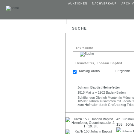
AUKTIONEN
NACHVERKAUF
ARCHIV
SUCHE
Katalog-Archiv
1 Ergebnis
Johann Baptist Heinefetter
1815 Mainz – 1902 Baden-Baden
Schüler von Dietrich Monten in Münch
1850er Jahren zusammen mit Jacob Gö
zum Hofmaler durch Großherzog Friedr
42. Kunstau
153 Johann
Johann B