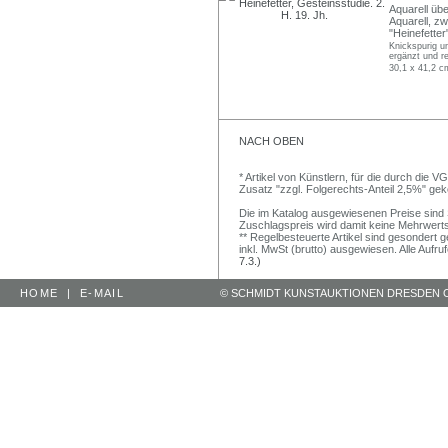
Aquarell über
Aquarell, zw
"Heinefetter
Knickspurig un
ergänzt und re
30,1 x 41,2 c
NACH OBEN
* Artikel von Künstlern, für die durch die 
Zusatz "zzgl. Folgerechts-Anteil 2,5%" ge
Die im Katalog ausgewiesenen Preise sind Sc
Zuschlagspreis wird damit keine Mehrwert
** Regelbesteuerte Artikel sind gesondert g
inkl. MwSt (brutto) ausgewiesen. Alle Aufr
7.3.)
HOME
|
E-MAIL
© SCHMIDT KUNSTAUKTIONEN DRESDEN