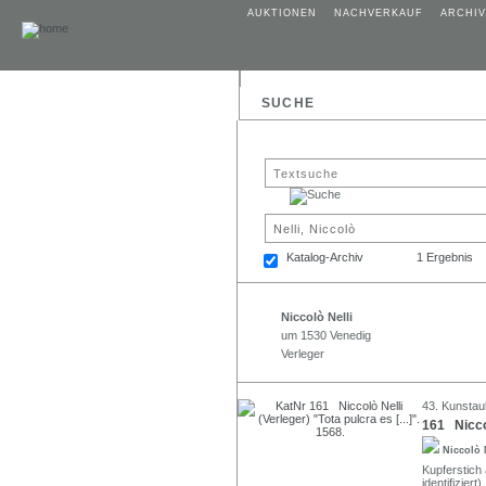
AUKTIONEN
NACHVERKAUF
ARCHIV
SUCHE
Katalog-Archiv
1 Ergebnis
Niccolò Nelli
um 1530 Venedig
Verleger
43. Kunstau
161 Niccol
Niccolò 
Kupferstich
identifiziert