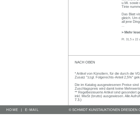
u.Mi. sowie 
Tinte numme
Das Blatt vi
gleich. Um d
all jene Din
...
> Mehr les
Pl. 31,5 x 22 
NACH OBEN
* Artikel von Künstlern, für die durch die 
Zusatz "zzgl. Folgerechts-Anteil 2,5%" ge
Die im Katalog ausgewiesenen Preise sind Sc
Zuschlagspreis wird damit keine Mehrwert
** Regelbesteuerte Artikel sind gesondert g
inkl. MwSt (brutto) ausgewiesen. Alle Aufr
7.3.)
HOME
|
E-MAIL
© SCHMIDT KUNSTAUKTIONEN DRESDEN