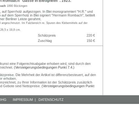
Rombach "Gasse in Bietigheim". 1923.
bach
1890 Böckingen
, auf Sperrholz aufgezogen. In Blei monogrammiert "H.R." und
rso auf dem Sperrholz in Blei signiert "Hermann Rombach", betitelt
iner Berliner Leiste gerahmt.
l angeschmutzt. Im Falzbereich re. Spuren des Klebemittels auf der
 26,5 x 19,8 cm.
Schätzpreis
220 €
Zuschlag
150 €
Bildkunst eine Folgerechtsabgabe erhoben wird, sind durch den
zeichnet.
(Versteigerungsbedingungen Punkt 7.4.)
preise. Die Mehrheit der Artikel ist differenzbesteuert, auf den
er erhoben.
nzeichnet, zu Ihrer Information ist der Schätzpreis zusätzlich
und Gebote sind Nettopreise.
(Versteigerungsbedingungen Punkt
 OHG
IMPRESSUM
|
DATENSCHUTZ