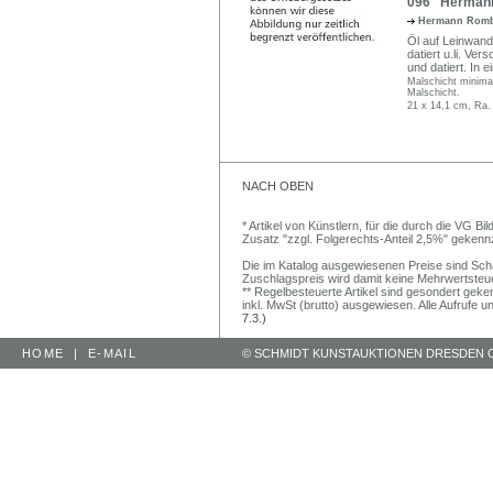
096 Hermann 
Hermann Rom
Öl auf Leinwand
datiert u.li. Ve
und datiert. In e
Malschicht minima
Malschicht.
21 x 14,1 cm, Ra.
NACH OBEN
* Artikel von Künstlern, für die durch die VG 
Zusatz "zzgl. Folgerechts-Anteil 2,5%" gekenn
Die im Katalog ausgewiesenen Preise sind Schätz
Zuschlagspreis wird damit keine Mehrwertsteu
** Regelbesteuerte Artikel sind gesondert geken
inkl. MwSt (brutto) ausgewiesen. Alle Aufrufe 
7.3.)
HOME
|
E-MAIL
© SCHMIDT KUNSTAUKTIONEN DRESDEN