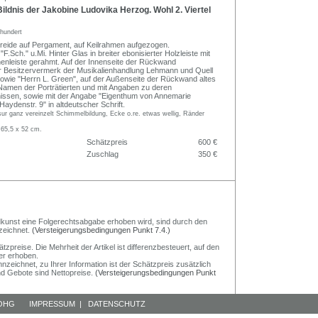
Bildnis der Jakobine Ludovika Herzog. Wohl 2. Viertel
rhundert
kreide auf Pergament, auf Keilrahmen aufgezogen.
.Sch." u.Mi. Hinter Glas in breiter ebonisierter Holzleiste mit
nenleiste gerahmt. Auf der Innenseite der Rückwand
er Besitzervermerk der Musikalienhandlung Lehmann und Quell
owie "Herrn L. Green", auf der Außenseite der Rückwand altes
 Namen der Porträtierten und mit Angaben zu deren
nissen, sowie mit der Angabe "Eigenthum von Annemarie
Haydenstr. 9" in altdeutscher Schrift.
sur ganz vereinzelt Schimmelbildung, Ecke o.re. etwas wellig, Ränder
 65,5 x 52 cm.
Schätzpreis
600 €
Zuschlag
350 €
Bildkunst eine Folgerechtsabgabe erhoben wird, sind durch den
zeichnet.
(Versteigerungsbedingungen Punkt 7.4.)
preise. Die Mehrheit der Artikel ist differenzbesteuert, auf den
er erhoben.
nzeichnet, zu Ihrer Information ist der Schätzpreis zusätzlich
und Gebote sind Nettopreise.
(Versteigerungsbedingungen Punkt
 OHG
IMPRESSUM
|
DATENSCHUTZ