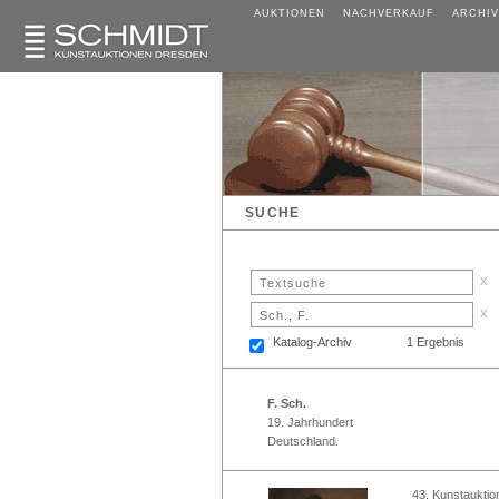
AUKTIONEN
NACHVERKAUF
ARCHIV
SUCHE
x
x
Katalog-Archiv
1 Ergebnis
F. Sch.
19. Jahrhundert
Deutschland.
43. Kunstauktio