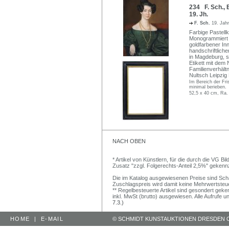
234 F. Sch., 
19. Jh.
F. Sch.
19. Jah
Farbige Pastell
Monogrammiert "F
goldfarbener In
handschriftlich
in Magdeburg, s
Etikett mit dem
Familienverhält
Nultsch Leipzig 
Im Bereich der Fri
minimal berieben.
52,5 x 40 cm, Ra.
NACH OBEN
* Artikel von Künstlern, für die durch die VG 
Zusatz "zzgl. Folgerechts-Anteil 2,5%" gekenn
Die im Katalog ausgewiesenen Preise sind Schätz
Zuschlagspreis wird damit keine Mehrwertsteu
** Regelbesteuerte Artikel sind gesondert geken
inkl. MwSt (brutto) ausgewiesen. Alle Aufrufe 
7.3.)
HOME
|
E-MAIL
© SCHMIDT KUNSTAUKTIONEN DRESDEN