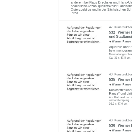
anderem bei Klaus Drechsler und Hans-Ulri
beachtliche Anzahl qualitätsvoller Landsc
Osterzgebirge und in der Sächsischen Sch
Pirna.
47. Kunstauktio
532 Werner R
und Stadtansi
Werner Ranze
Aquarelle über B
bzw. monogrammie
Minimal angeschmu
Ca. 36 x 47,5 cm.
43. Kunstauktio
535 Werner R
Werner Ranze
Kohlestiftzeichn
Ranze" und datiert
Am Blattrand und 
und atelierspurig.
36,2 x 47,9 cm.
43. Kunstauktio
536 Werner R
Werner Ranze