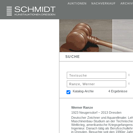
AUKTIONEN
NACHVERKAUF
ARCHIV
SUCHE
x
x
Katalog-Archiv
4 Ergebnisse
Werner Ranze
1923 Neugersdorf – 2013 Dresden
Deutscher Zeichner und Aquarellmaler. Le
Maschinenbau-Studium an der Technische
Weltkrieg, amerikanische Kriegsgefangens
Ingenieur. Danach tätig als Berufsschulleh
in Dresden. Besuchte seit den 1990er Jahr