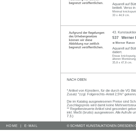
Aquarell auf Büt
betitelt. Verso 
Minimal knickspuri
33 x 44,9 cm.
43. Kunstauktio
537 Werner R
Werner Ranze
Aquarell auf Büt
datiert.
Etwas knickspurig.
älteren Montierung
35,8 x 47,8 cm.
NACH OBEN
* Artikel von Künstlern, für die durch die VG 
Zusatz "zzgl. Folgerechts-Anteil 2,5%" gekenn
Die im Katalog ausgewiesenen Preise sind Schätz
Zuschlagspreis wird damit keine Mehrwertsteu
** Regelbesteuerte Artikel sind gesondert geken
inkl. MwSt (brutto) ausgewiesen. Alle Aufrufe 
7.3.)
HOME
|
E-MAIL
© SCHMIDT KUNSTAUKTIONEN DRESDEN