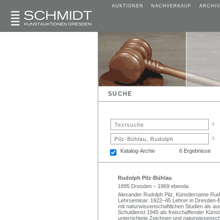
AUKTIONEN
NACHVERKAUF
ARCHIV
SUCHE
x
x
Katalog-Archiv
6 Ergebnisse
Rudolph Pilz-Bühlau
1895 Dresden – 1969 ebenda
Alexander Rudolph Pilz, Künstlername Rud
Lehrseminar. 1922–45 Lehrer in Dresden-Bü
mit naturwissenschaftlichen Studien als a
Schuldienst 1945 als freischaffender Künst
unterrichtete Zeichnen und naturwissensc