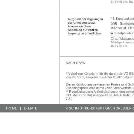
64,5 x 95 cm, Ra.
43. Kunstauktio
095 Rudolph P
Bachlauf. Frü
Rudolph Pilz-
Öl auf Malpappe.
Bildträger konkav 
46,1 x 60 cm.
NACH OBEN
* Artikel von Künstlern, für die durch die VG 
Zusatz "zzgl. Folgerechts-Anteil 2,5%" gekenn
Die im Katalog ausgewiesenen Preise sind Schätz
Zuschlagspreis wird damit keine Mehrwertsteu
** Regelbesteuerte Artikel sind gesondert geken
inkl. MwSt (brutto) ausgewiesen. Alle Aufrufe 
7.3.)
HOME
|
E-MAIL
© SCHMIDT KUNSTAUKTIONEN DRESDEN