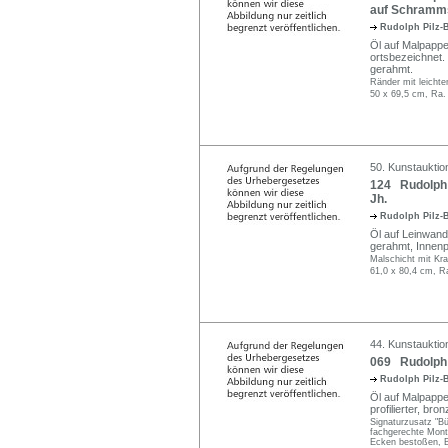
auf Schramms
Rudolph Pilz-
Öl auf Malpappe.
ortsbezeichnet. I
gerahmt.
Ränder mit leichte
50 x 69,5 cm, Ra.
50. Kunstauktio
124 Rudolph P
Jh.
Rudolph Pilz-
Öl auf Leinwand. 
gerahmt, Innenpr
Malschicht mit Krak
61,0 x 80,4 cm, R
44. Kunstauktion
069 Rudolph P
Rudolph Pilz-
Öl auf Malpappe,
profilierter, bro
Signaturzusatz "Bü
fachgerechte Monti
Ecken bestoßen, Bil