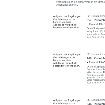
verarbeitete er in seinen Werken die Umg
Alpenlandschaften.
82. Kunstauktion
057 Rudolph P
Rudolph Pilz-
Öl auf Leinwand.
vergoldeter Prof
Malschicht im Falz
60 x 79,5 cm, Ra.
62. Kunstauktio
146 Rudolph P
Rudolph Pilz-
Öl auf Malpappe.
fremder Hand bez
silberfarbener H
Bildträger gewölbt
gebräunt. Kratzspu
Verso Klebebandrüc
59,5 x 78 5 cm, R
58. Kunstauktio
544 Rudolph P