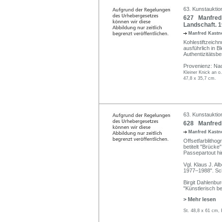
63. Kunstauktio
627 Manfred 
Landschaft. 1
Manfred Kastne
Kohlestiftzeich
ausführlich in Bl
Authentizitätsbe
Provenienz: Nac
Kleiner Knick an o.
47,8 x 35,7 cm.
63. Kunstauktio
628 Manfred 
Manfred Kastne
Offsetfarblithogr
betitelt "Brücke
Passepartout hi
Vgl. Klaus J. Al
1977–1988". Sch
Birgit Dahlenbur
"Künstlerisch b
> Mehr lesen
St. 48,8 x 61 cm, 