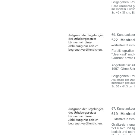
Beigegeben: Port
Rand umlaufend geg
mit kleinem Einris
St. 40 x 57 cm, Bl
69. Kunstauktio
522 Manfred 
Manfred Kastne
Farblithografien
"Beerkast" und d
Gudrun" sowie r
Abgebildet in: 
1997. Ohne Sei
Beigegeben: Port
Außerhalb der Dars
minimalen gestauc
St. 36 x 64,5 cm, 
67. Kunstauktio
619 Manfred K
Manfred Kastne
Grafitzeichnung 
"21.6.67" und l
betitelt und te