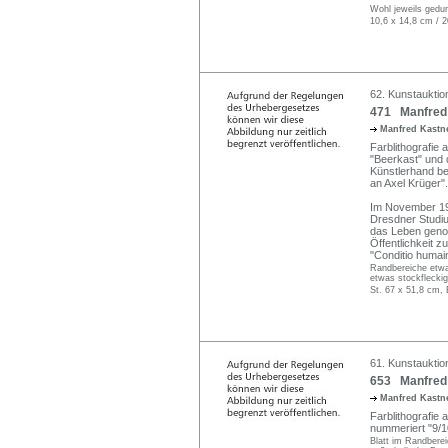
Wohl jeweils gedun
10,6 x 14,8 cm / 2
62. Kunstauktio
471 Manfred 
Manfred Kastne
Farblithografie a
"Beerkast" und da
Künstlerhand be
an Axel Krüger".
Im November 197
Dresdner Studiu
das Leben genom
Öffentlichkeit 
"Conditio humai
Randbereiche etwas
etwas stockfleckig
St. 67 x 51,8 cm, 
61. Kunstauktio
653 Manfred 
Manfred Kastne
Farblithografie au
nummeriert "9/10
Blatt im Randbereic