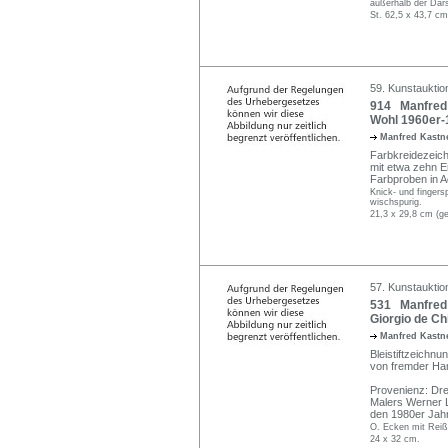
außerhalb der Dars
St. 62,5 x 43,7 cm
59. Kunstauktio
914 Manfred K
Wohl 1960er-
Manfred Kastne
Farbkreidezeichn
mit etwa zehn En
Farbproben in A
Knick- und finger
wischspurig.
21,3 x 29,8 cm (ge
57. Kunstauktio
531 Manfred 
Giorgio de Chi
Manfred Kastne
Bleistiftzeichnu
von fremder Han
Provenienz: Dre
Malers Werner L
den 1980er Jah
O. Ecken mit Reiß
24 x 32 cm.