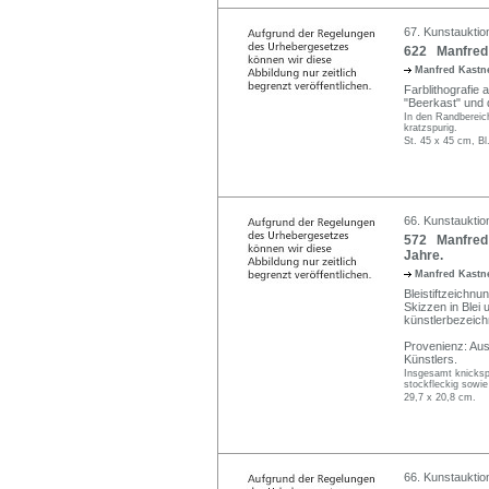
67. Kunstauktio
622 Manfred 
Manfred Kastne
Farblithografie 
"Beerkast" und da
In den Randbereic
kratzspurig.
St. 45 x 45 cm, Bl
66. Kunstauktio
572 Manfred K
Jahre.
Manfred Kastne
Bleistiftzeichnu
Skizzen in Blei 
künstlerbezeich
Provenienz: Au
Künstlers.
Insgesamt knickspu
stockfleckig sowie
29,7 x 20,8 cm.
66. Kunstauktio