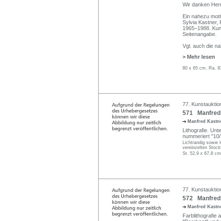
Wir danken Herr
Ein nahezu moti
Sylvia Kastner,
1965–1988. Kuns
Seitenangabe.
Vgl. auch die n
> Mehr lesen
80 x 65 cm, Ra. 8
77. Kunstauktio
571 Manfred 
Manfred Kastne
Lithografie. Unte
nummeriert "10/
Lichtrandig sowie 
vereinzelten Stock
St. 52,9 x 67,8 cm
77. Kunstauktio
572 Manfred 
Manfred Kastne
Farblithografie a