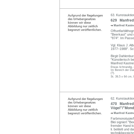
63. Kunstauktio
629 Manfred 
Manfred Kastne
Offsetfarblithogr
"Beerkast" und d
"874". Im Passep
Vgl. Klaus J. Al
1977–1988". Sc
Birgit Dahlenbur
"Künstlerisch be
Manfred Kastner
Etwas lichtrandig, 
Im Bereich der Dars
(?).
St. 39,5 x 64 cm, 
62. Kunstauktio
470 Manfred 
Vögel"/"Mond
Manfred Kastne
Farbmonotypie/M
Blei signiert "Be
fremder Hand kü
li. betitelt und 
technikbezeichn