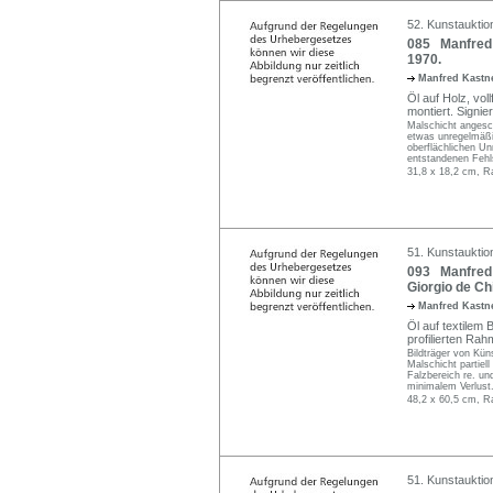
52. Kunstauktion
085 Manfred 
1970.
Manfred Kastne
Öl auf Holz, vo
montiert. Signier
Malschicht angesch
etwas unregelmäßig
oberflächlichen Un
entstandenen Fehls
31,8 x 18,2 cm, R
51. Kunstauktio
093 Manfred 
Giorgio de Chi
Manfred Kastne
Öl auf textilem 
profilierten Rah
Bildträger von Kü
Malschicht partiel
Falzbereich re. und
minimalem Verlust
48,2 x 60,5 cm, R
51. Kunstauktio