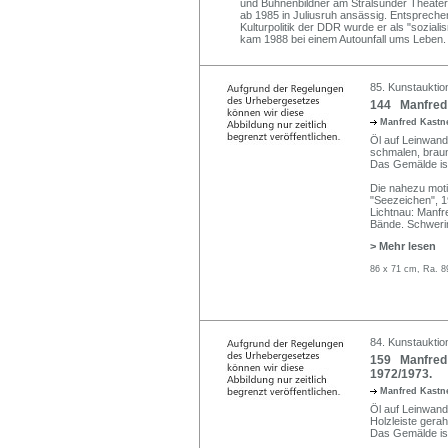
und Bühnenbildner am Stralsunder Theater. 
ab 1985 in Juliusruh ansässig. Entsprechen
Kulturpolitik der DDR wurde er als "sozialis
kam 1988 bei einem Autounfall ums Leben.
85. Kunstauktion
144 Manfred 
Manfred Kastne
Öl auf Leinwand. 
schmalen, braun
Das Gemälde ist
Die nahezu mot
"Seezeichen", 19
Lichtnau: Manfr
Bände. Schweri
> Mehr lesen
86 x 71 cm, Ra. 8
84. Kunstauktio
159 Manfred 
1972/1973.
Manfred Kastne
Öl auf Leinwand.
Holzleiste gera
Das Gemälde ist