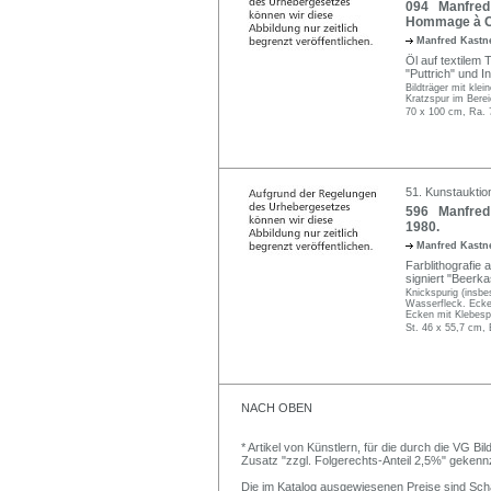
094 Manfred K
Hommage à Ca
Manfred Kastne
Öl auf textilem
"Puttrich" und I
Bildträger mit kle
Kratzspur im Bere
70 x 100 cm, Ra. 
51. Kunstauktio
596 Manfred 
1980.
Manfred Kastne
Farblithografie 
signiert "Beerkas
Knickspurig (insbe
Wasserfleck. Ecken
Ecken mit Klebesp
St. 46 x 55,7 cm, 
NACH OBEN
* Artikel von Künstlern, für die durch die VG 
Zusatz "zzgl. Folgerechts-Anteil 2,5%" gekenn
Die im Katalog ausgewiesenen Preise sind Schätz