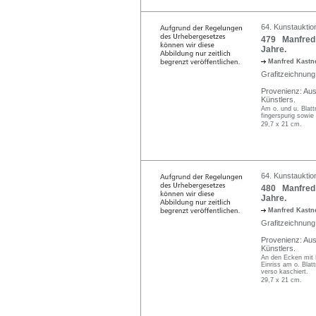
64. Kunstauktion
479 Manfred 
Jahre.
Manfred Kastne
Grafitzeichnung 
Provenienz: Au
Künstlers.
Am o. und u. Blat
fingerspurig sowie 
29,7 x 21 cm.
64. Kunstauktion
480 Manfred 
Jahre.
Manfred Kastne
Grafitzeichnung 
Provenienz: Au
Künstlers.
An den Ecken mit 
Einriss am o. Blat
verso kaschiert.
29,7 x 21 cm.