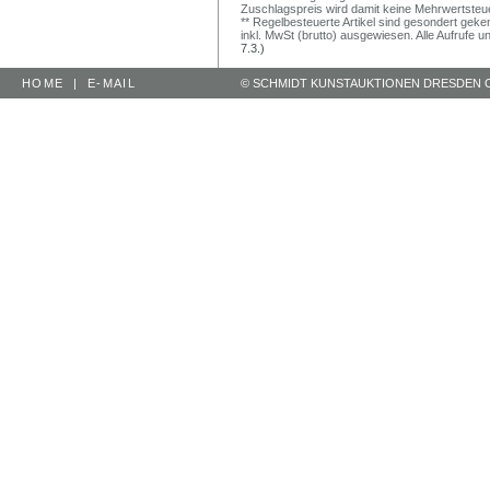
Zuschlagspreis wird damit keine Mehrwertsteu
** Regelbesteuerte Artikel sind gesondert geken
inkl. MwSt (brutto) ausgewiesen. Alle Aufrufe 
7.3.)
HOME
|
E-MAIL
© SCHMIDT KUNSTAUKTIONEN DRESDEN