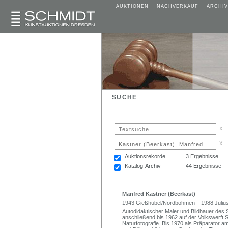
AUKTIONEN
NACHVERKAUF
ARCHIV
SUCHE
x
x
Auktionsrekorde
3 Ergebnisse
Katalog-Archiv
44 Ergebnisse
Manfred Kastner (Beerkast)
1943 Gießhübel/Nordböhmen – 1988 Juliu
Autodidaktischer Maler und Bildhauer des 
anschließend bis 1962 auf der Volkswerft St
Naturfotografie. Bis 1970 als Präparator