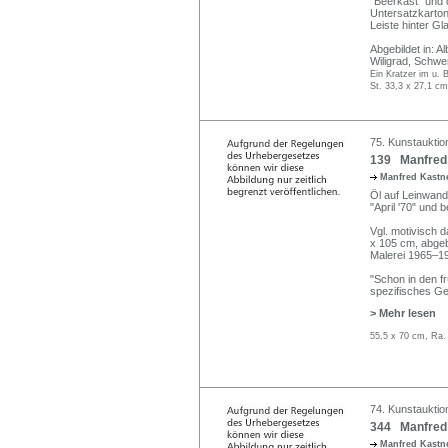
"Beerkast" und da
Untersatzkarton
Leiste hinter Gl
Abgebildet in: A
Wiligrad, Schwe
Ein Kratzer im u. B
St. 33,3 x 27,1 cm
75. Kunstauktio
139 Manfred 
Manfred Kastne
Öl auf Leinwand.
"April '70" und 
Vgl. motivisch 
x 105 cm, abgebi
Malerei 1965–19
"Schon in den f
spezifisches Ge
> Mehr lesen
55,5 x 70 cm, Ra.
74. Kunstauktio
344 Manfred 
Manfred Kastne