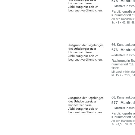
575 Manfred K
Manfred Kastne
Farblithografie a
li. nummeriert "
An den Rändern leic
St. 43 x 62, Bl. 4
66. Kunstauktio
576 Manfred K
Manfred Kastne
Radierung in Brau
nummeriert "11/
fixiert.
Mit zwei minimale
Pl. 15,2 x 23,5, B
66. Kunstauktio
577 Manfred 
Manfred Kastne
Farblithografie a
li. nummeriert "36
An den Rändern lei
St. 48,5 x 58, Bl.