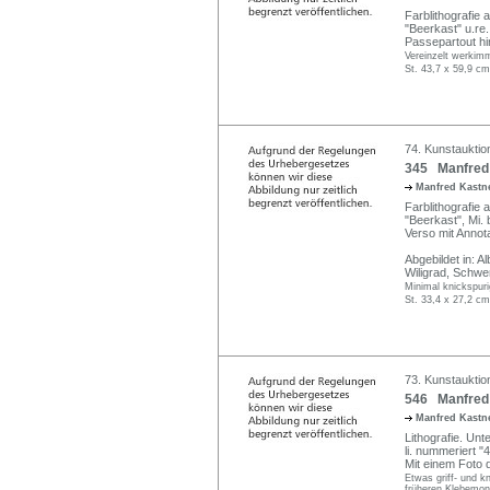
Farblithografie 
"Beerkast" u.re.
Passepartout hin
Vereinzelt werkim
St. 43,7 x 59,9 cm
74. Kunstauktio
345 Manfred 
Manfred Kastne
Farblithografie a
"Beerkast", Mi. 
Verso mit Annota
Abgebildet in: A
Wiligrad, Schwe
Minimal knickspuri
St. 33,4 x 27,2 cm
73. Kunstauktio
546 Manfred 
Manfred Kastne
Lithografie. Unte
li. nummeriert "
Mit einem Foto d
Etwas griff- und kn
früheren Klebemon