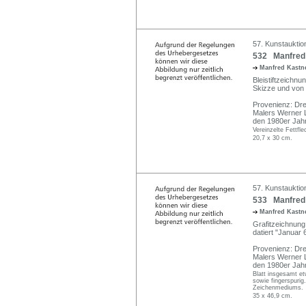
57. Kunstauktio
532 Manfred K
Manfred Kastne
Bleistiftzeichnu
Skizze und von 
Provenienz: Dre
Malers Werner L
den 1980er Jah
Vereinzelte Fettfl
20,7 x 30 cm.
57. Kunstauktio
533 Manfred 
Manfred Kastne
Grafitzeichnung
datiert "Januar 6
Provenienz: Dre
Malers Werner L
den 1980er Jah
Blatt insgesamt et
sowie fingerspurig
Zeichenmediums.
35 x 46,9 cm.