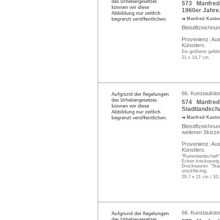
573 Manfred 
1960er Jahre
Manfred Kastne
Bleistiftzeichnu
Provenienz: Au
Künstlers.
Ein größerer gelbli
21 x 14,7 cm.
66. Kunstauktio
574 Manfred 
Stadtlandscha
Manfred Kastne
Bleistiftzeichnu
weiteren Skizze
Provenienz: Au
Künstlers.
"Ruinenlandschaft"
Ecken knickspurig.
Druckspuren. "Stad
stockfleckig.
29,7 x 21 cm / 10
66. Kunstauktio