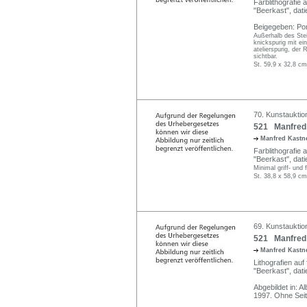
Farblithografie 
"Beerkast", dati
Beigegeben: Por
Außerhalb des Stei
knickspurig mit ei
atelierspurig, der
sichtbar.
St. 59,9 x 32,8 cm
70. Kunstauktio
521 Manfred K
Manfred Kastne
Farblithografie 
"Beerkast", datie
Minimal griff- und 
St. 38,8 x 58,9 cm
69. Kunstauktio
521 Manfred 
Manfred Kastne
Lithografien auf 
"Beerkast", dati
Abgebildet in: 
1997. Ohne Sei