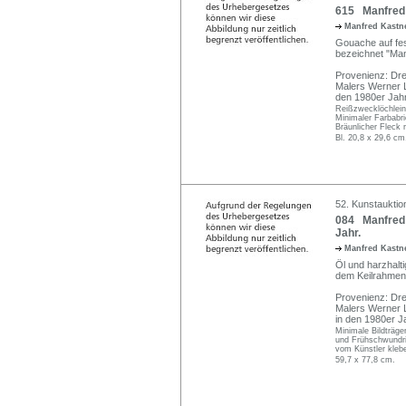
615 Manfred K
Manfred Kastne
Gouache auf fes
bezeichnet "Man
Provenienz: Dre
Malers Werner L
den 1980er Jah
Reißzwecklöchlein
Minimaler Farbabri
Bräunlicher Fleck 
Bl. 20,8 x 29,6 cm
52. Kunstauktion
084 Manfred 
Jahr.
Manfred Kastne
Öl und harzhalt
dem Keilrahmen 
Provenienz: Dre
Malers Werner 
in den 1980er J
Minimale Bildträge
und Frühschwundris
vom Künstler klebe
59,7 x 77,8 cm.