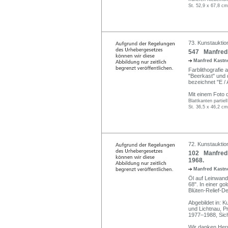
St. 52,9 x 67,8 cm
73. Kunstauktio
547 Manfred K
Manfred Kastne
Farblithografie a
"Beerkast" und d
bezeichnet "E / 
Mit einem Foto d
Blattkanten partiel
St. 36,5 x 46,2 cm
72. Kunstauktion
102 Manfred 
1968.
Manfred Kastne
Öl auf Leinwand.
68". In einer go
Blüten-Relief-D
Abgebildet in: K
und Lichtnau, P
1977–1988, Sic
Wir danken Herrn