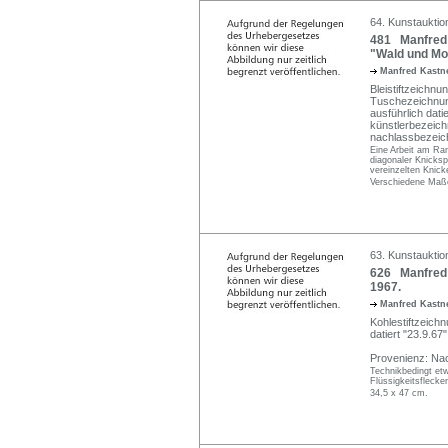
64. Kunstauktion
481 Manfred K
"Wald und Mo
Manfred Kastne
Bleistiftzeichnu
Tuschezeichnung.
ausführlich dati
künstlerbezeichn
nachlassbezeic
Eine Arbeit am Ran
diagonaler Knicksp
vereinzelten Knick
Verschiedene Maße
63. Kunstauktio
626 Manfred 
1967.
Manfred Kastne
Kohlestiftzeichnu
datiert "23.9.67
Provenienz: Nac
Technikbedingt et
Flüssigkeitsflecken
34,5 x 47 cm.