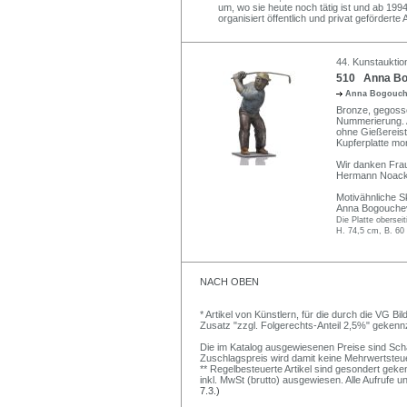
um, wo sie heute noch tätig ist und ab 199
organisiert öffentlich und privat geförderte
44. Kunstauktion
510 Anna Bog
Anna Bogouch
Bronze, gegosse
Nummerierung. A
ohne Gießereist
Kupferplatte mon
Wir danken Frau
Hermann Noack, 
Motivähnliche S
Anna Bogouchevs
Die Platte oberseit
H. 74,5 cm, B. 60
NACH OBEN
* Artikel von Künstlern, für die durch die VG 
Zusatz "zzgl. Folgerechts-Anteil 2,5%" gekenn
Die im Katalog ausgewiesenen Preise sind Schätz
Zuschlagspreis wird damit keine Mehrwertsteu
** Regelbesteuerte Artikel sind gesondert geken
inkl. MwSt (brutto) ausgewiesen. Alle Aufrufe 
7.3.)