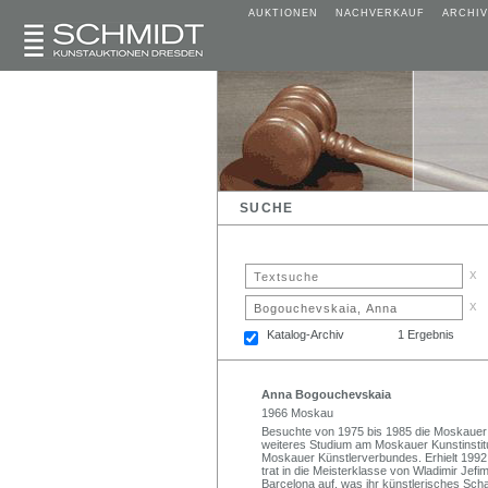
AUKTIONEN
NACHVERKAUF
ARCHIV
SUCHE
x
x
Katalog-Archiv
1 Ergebnis
Anna Bogouchevskaia
1966 Moskau
Besuchte von 1975 bis 1985 die Moskauer 
weiteres Studium am Moskauer Kunstinstitu
Moskauer Künstlerverbundes. Erhielt 1992
trat in die Meisterklasse von Wladimir Jefim
Barcelona auf, was ihr künstlerisches Schaf