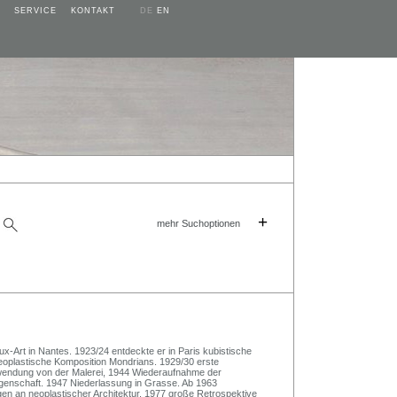
SERVICE
KONTAKT
DE
EN
+
mehr Suchoptionen
x-Art in Nantes. 1923/24 entdeckte er in Paris kubistische
oplastische Komposition Mondrians. 1929/30 erste
endung von der Malerei, 1944 Wiederaufnahme der
ngenschaft. 1947 Niederlassung in Grasse. Ab 1963
en an neoplastischer Architektur. 1977 große Retrospektive