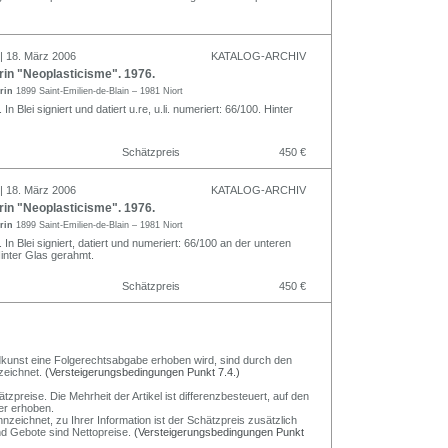
 | 18. März 2006
KATALOG-ARCHIV
in "Neoplasticisme". 1976.
orin
1899 Saint-Emilien-de-Blain – 1981 Niort
In Blei signiert und datiert u.re, u.li. numeriert: 66/100. Hinter
Schätzpreis
450 €
 | 18. März 2006
KATALOG-ARCHIV
in "Neoplasticisme". 1976.
orin
1899 Saint-Emilien-de-Blain – 1981 Niort
 In Blei signiert, datiert und numeriert: 66/100 an der unteren
inter Glas gerahmt.
Schätzpreis
450 €
Bildkunst eine Folgerechtsabgabe erhoben wird, sind durch den
zeichnet.
(Versteigerungsbedingungen Punkt 7.4.)
preise. Die Mehrheit der Artikel ist differenzbesteuert, auf den
er erhoben.
nzeichnet, zu Ihrer Information ist der Schätzpreis zusätzlich
und Gebote sind Nettopreise.
(Versteigerungsbedingungen Punkt