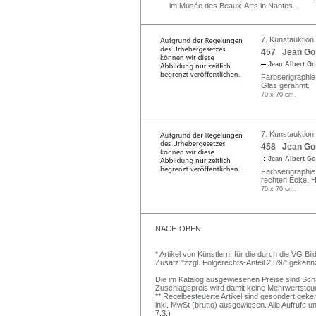
im Musée des Beaux-Arts in Nantes.
7. Kunstauktion
457 Jean Gor
Jean Albert G
Farbserigraphie. 
Glas gerahmt.
70 x 70 cm.
7. Kunstauktion
458 Jean Gor
Jean Albert G
Farbserigraphie.
rechten Ecke. H
70 x 70 cm.
NACH OBEN
* Artikel von Künstlern, für die durch die VG 
Zusatz "zzgl. Folgerechts-Anteil 2,5%" gekenn
Die im Katalog ausgewiesenen Preise sind Schätz
Zuschlagspreis wird damit keine Mehrwertsteu
** Regelbesteuerte Artikel sind gesondert geken
inkl. MwSt (brutto) ausgewiesen. Alle Aufrufe 
7.3.)