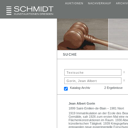
AUKTIONEN
NACHVERKAUF
ARCHIV
SUCHE
x
x
Katalog-Archiv
2 Ergebnisse
Jean Albert Gorin
1899 Saint-Emilien-de-Blain – 1981 Niort
1919 Immatrikulation an der Ecole des Beau
Gemälde, sah 1926 zum ersten Mal eine ne
Flächenkonstruktionen im Raum. 1930 Abw
künstlerischen Tätigkeit. 1939 Kriegsgefa
entstanden neue experimentelle Forschung