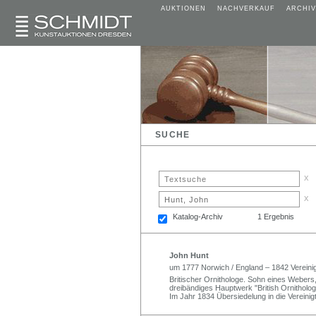
AUKTIONEN
NACHVERKAUF
ARCHIV
SUCHE
x
x
Katalog-Archiv
1 Ergebnis
John Hunt
um 1777 Norwich / England – 1842 Vereini
Britischer Ornithologe. Sohn eines Webers
dreibändiges Hauptwerk "British Ornitholo
Im Jahr 1834 Übersiedelung in die Vereini