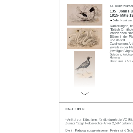
44. Kunstauktion
135 John Hunt
1815- Mitte 19
John Hunt
um 
Radierungen, ha
"British Ornitho
lateinischen Na
Blätter in der P
und datiert.
Zwei weitere Arb
jeweils in der Pl
jeweiligen Vogel
Gebräunt, knickspu
Heftung.
Darst. min. 7,5 x 
NACH OBEN
* Artikel von Künstlern, für die durch die VG 
Zusatz "zzgl. Folgerechts-Anteil 2,5%" gekenn
Die im Katalog ausgewiesenen Preise sind Schätz