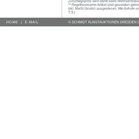
Zuschlagspreis wird damit keine Mehrwertsteu
** Regelbesteuerte Artikel sind gesondert geken
inkl. MwSt (brutto) ausgewiesen. Alle Aufrufe 
7.3.)
HOME
|
E-MAIL
© SCHMIDT KUNSTAUKTIONEN DRESDEN