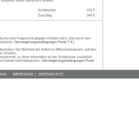
n erhabenen Stellen oberflächlich berieben.
Schätzpreis
150 €
Zuschlag
340 €
Bildkunst eine Folgerechtsabgabe erhoben wird, sind durch den
zeichnet.
(Versteigerungsbedingungen Punkt 7.4.)
preise. Die Mehrheit der Artikel ist differenzbesteuert, auf den
er erhoben.
nzeichnet, zu Ihrer Information ist der Schätzpreis zusätzlich
und Gebote sind Nettopreise.
(Versteigerungsbedingungen Punkt
 OHG
IMPRESSUM
|
DATENSCHUTZ