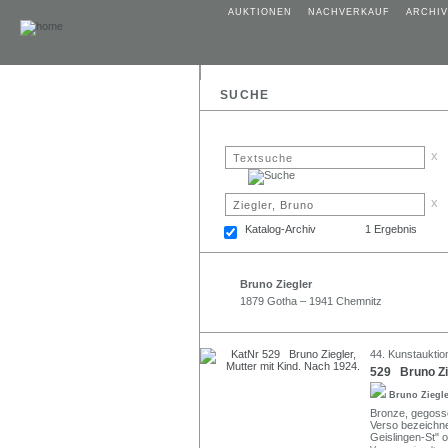
AUKTIONEN
NACHVERKAUF
ARCHIV
SUCHE
x
x
Katalog-Archiv
1 Ergebnis
Bruno Ziegler
1879 Gotha – 1941 Chemnitz
44. Kunstauktion
529 Bruno Zie
Bruno Ziegl
Bronze, gegossen
Verso bezeichne
Geislingen-St" o