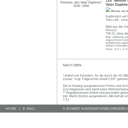
124 Meister m
Vater Daphnes
Meister mit 
Kupferstich auf 
Text u.Mi., vers
Blatt aus der G
Peruzzi.
TIB 22, ohne d
Blatt vollflächig a
angeschmutzt und 
aufgeleimtes papie
kleinen Fehlstellen
Darst. 21,5 x 17,9
NACH OBEN
* Artikel von Künstlern, für die durch die VG 
Zusatz "zzgl. Folgerechts-Anteil 2,5%" gekenn
Die im Katalog ausgewiesenen Preise sind Schätz
Zuschlagspreis wird damit keine Mehrwertsteu
** Regelbesteuerte Artikel sind gesondert geken
inkl. MwSt (brutto) ausgewiesen. Alle Aufrufe 
7.3.)
HOME
|
E-MAIL
© SCHMIDT KUNSTAUKTIONEN DRESDEN