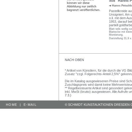
508 Hanns Pe
Hanns Petsch
Pastellkreide au
Unsigniert. Am u
o.li. mit dem A
1953, darauf bet
partiell goldfar
Blatt teils wellig 
Blattecke mit klei
Montierung.
Darstellung 31,9 x
NACH OBEN
* Artikel von Künstlern, für die durch die VG 
Zusatz "zzgl. Folgerechts-Anteil 2,5%" gekenn
Die im Katalog ausgewiesenen Preise sind Schätz
Zuschlagspreis wird damit keine Mehrwertsteu
** Regelbesteuerte Artikel sind gesondert geken
inkl. MwSt (brutto) ausgewiesen. Alle Aufrufe 
7.3.)
HOME
|
E-MAIL
© SCHMIDT KUNSTAUKTIONEN DRESDEN