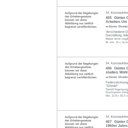
54. Kunstauktio
405 Günter Gl
Arbeiten. Um
Günter Glombi
Verschiedene Dr
Darstellung, teil
Blätter leicht ver
Bl. min. 10 x 11c
54. Kunstauktio
406 Günter Gl
studien. Wohl
Günter Glombi
Federzeichnungen
"Glombi".
Partiell fingerspu
Druckspuren mittig 
Min. 22,8 x 50,5 
54. Kunstauktio
407 Günter Gl
1960er Jahre