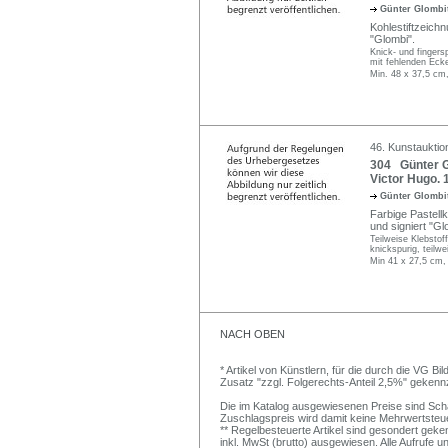
Günter Glombi
Kohlestiftzeichn
"Glombi".
Knick- und fingers
mit fehlenden Ecke
Min. 48 x 37,5 cm
46. Kunstauktio
304 Günter G
Victor Hugo. 
Günter Glombi
Farbige Pastellk
und signiert "Gl
Teilweise Klebsto
knickspurig, teilw
Min 41 x 27,5 cm,
NACH OBEN
* Artikel von Künstlern, für die durch die VG 
Zusatz "zzgl. Folgerechts-Anteil 2,5%" gekenn
Die im Katalog ausgewiesenen Preise sind Schätz
Zuschlagspreis wird damit keine Mehrwertsteu
** Regelbesteuerte Artikel sind gesondert geken
inkl. MwSt (brutto) ausgewiesen. Alle Aufrufe 