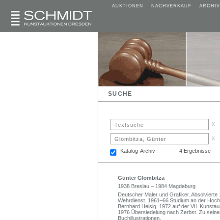
AUKTIONEN
NACHVERKAUF
ARCHIV
SUCHE
x
x
Katalog-Archiv
4 Ergebnisse
Günter Glombitza
1938 Breslau – 1984 Magdeburg
Deutscher Maler und Grafiker. Absolvierte
Wehrdienst. 1961–66 Studium an der Hochsc
Bernhard Heisig. 1972 auf der VII. Kunstau
1976 Übersiedelung nach Zerbst. Zu sein
Buchillustrationen.