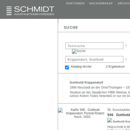
AUKTIONEN
NACHVERKAUF
ARCHIV
SUCHE
x
x
Katalog-Archiv
2 Ergebnisse
Gotthold Krippendorf
1886 Neustadt an der Orla/Thüringen – 19
Studium an der Staatlichen HfBK Weimar, Me
seines frühen Todes hinterließ er nur ein k
55. Kunstauktio
946 Gotthold 
Gotthold Kr
Holzschnitt in