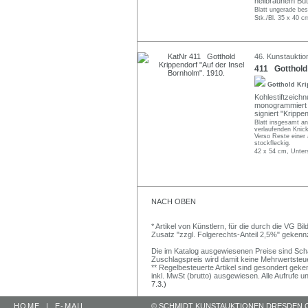
hellbraunem Büt
Blatt ungerade bes
Stk./Bl. 35 x 40 c
46. Kunstauktio
411 Gotthold 
Gotthold Kr
Kohlestiftzeichn
monogrammiert "
signiert "Krippe
Blatt insgesamt a
verlaufenden Knic
Verso Reste einer
stockfleckig.
42 x 54 cm, Unter
NACH OBEN
* Artikel von Künstlern, für die durch die VG 
Zusatz "zzgl. Folgerechts-Anteil 2,5%" gekenn
Die im Katalog ausgewiesenen Preise sind Schätz
Zuschlagspreis wird damit keine Mehrwertsteu
** Regelbesteuerte Artikel sind gesondert geken
inkl. MwSt (brutto) ausgewiesen. Alle Aufrufe 
7.3.)
HOME
|
E-MAIL
© SCHMIDT KUNSTAUKTIONEN DRESDEN