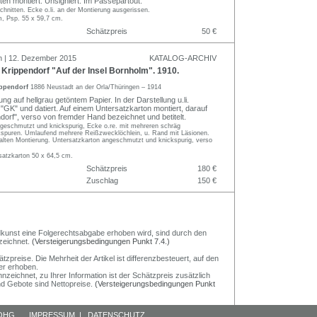
ten montiert. Unsigniert. Im Passepartout.
chnitten. Ecke o.li. an der Montierung ausgerissen.
m, Psp. 55 x 59,7 cm.
Schätzpreis
50 €
n | 12. Dezember 2015
KATALOG-ARCHIV
Krippendorf "Auf der Insel Bornholm". 1910.
ippendorf
1886 Neustadt an der Orla/Thüringen – 1914
ung auf hellgrau getöntem Papier. In der Darstellung u.li.
GK" und datiert. Auf einem Untersatzkarton montiert, darauf
ndorf", verso von fremder Hand bezeichnet und betitelt.
ngeschmutzt und knickspurig, Ecke o.re. mit mehreren schräg
kspuren. Umlaufend mehrere Reißzwecklöchlein, u. Rand mit Läsionen.
 alten Montierung. Untersatzkarton angeschmutzt und knickspurig, verso
satzkarton 50 x 64,5 cm.
Schätzpreis
180 €
Zuschlag
150 €
Bildkunst eine Folgerechtsabgabe erhoben wird, sind durch den
zeichnet.
(Versteigerungsbedingungen Punkt 7.4.)
preise. Die Mehrheit der Artikel ist differenzbesteuert, auf den
er erhoben.
nzeichnet, zu Ihrer Information ist der Schätzpreis zusätzlich
und Gebote sind Nettopreise.
(Versteigerungsbedingungen Punkt
 OHG
IMPRESSUM
|
DATENSCHUTZ