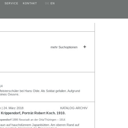
SERVICE
KONTAKT
DE
EN
+
mehr Suchoptionen
14
isterschüler bei Hans Olde. Als Soldat gefallen. Aufgrund
leines Oeuvre.
n | 24. März 2018
KATALOG-ARCHIV
Krippendorf, Porträt Robert Koch. 1910.
ippendorf
1886 Neustadt an der Orla/Thüringen – 1914
 Braun auf hauchdünnem Japanbütten. Am oberen Rand auf