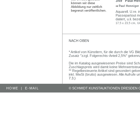
349 Paul Hen
Paul Henniger
Aquarell. U.re. i
Passepartout mon
datiert, u.li. 
17,5 x 23,5 cm, U
NACH OBEN
* Artikel von Künstlern, für die durch die VG 
Zusatz "zzgl. Folgerechts-Anteil 2,5%" gekenn
Die im Katalog ausgewiesenen Preise sind Schätz
Zuschlagspreis wird damit keine Mehrwertsteu
** Regelbesteuerte Artikel sind gesondert geken
inkl. MwSt (brutto) ausgewiesen. Alle Aufrufe 
7.3.)
HOME
|
E-MAIL
© SCHMIDT KUNSTAUKTIONEN DRESDEN