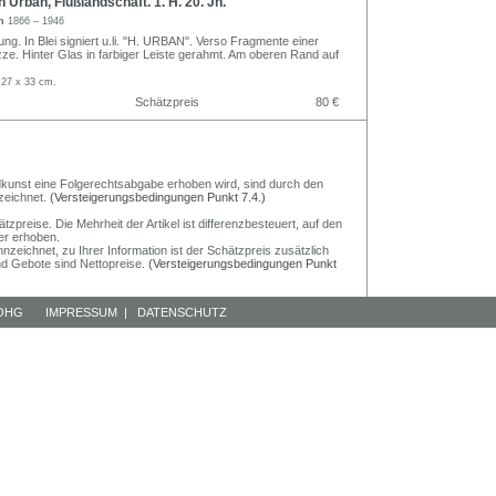
rban, Flußlandschaft. 1. H. 20. Jh.
an
1866 – 1946
ung. In Blei signiert u.li. "H. URBAN". Verso Fragmente einer
ze. Hinter Glas in farbiger Leiste gerahmt. Am oberen Rand auf
 27 x 33 cm.
Schätzpreis
80 €
Bildkunst eine Folgerechtsabgabe erhoben wird, sind durch den
zeichnet.
(Versteigerungsbedingungen Punkt 7.4.)
preise. Die Mehrheit der Artikel ist differenzbesteuert, auf den
er erhoben.
nzeichnet, zu Ihrer Information ist der Schätzpreis zusätzlich
und Gebote sind Nettopreise.
(Versteigerungsbedingungen Punkt
 OHG
IMPRESSUM
|
DATENSCHUTZ