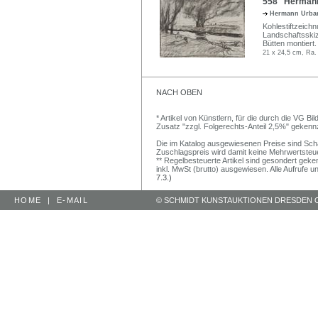
558 Hermann U
Hermann Urb
Kohlestiftzeichn
Landschaftsskiz
Bütten montiert.
21 x 24,5 cm, Ra.
NACH OBEN
* Artikel von Künstlern, für die durch die VG 
Zusatz "zzgl. Folgerechts-Anteil 2,5%" gekenn
Die im Katalog ausgewiesenen Preise sind Schätz
Zuschlagspreis wird damit keine Mehrwertsteu
** Regelbesteuerte Artikel sind gesondert geken
inkl. MwSt (brutto) ausgewiesen. Alle Aufrufe 
7.3.)
HOME
|
E-MAIL
© SCHMIDT KUNSTAUKTIONEN DRESDEN