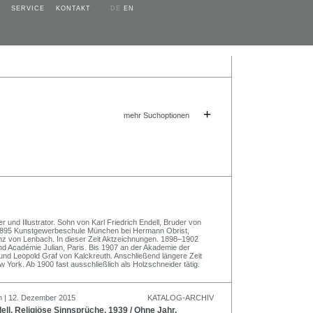
SERVICE
KONTAKT
DE
EN
+
mehr Suchoptionen
 und Illustrator. Sohn von Karl Friedrich Endell, Bruder von
b 1895 Kunstgewerbeschule München bei Hermann Obrist,
z von Lenbach. In dieser Zeit Aktzeichnungen. 1898–1902
d Académie Julian, Paris. Bis 1907 an der Akademie der
l und Leopold Graf von Kalckreuth. Anschließend längere Zeit
York. Ab 1900 fast ausschließlich als Holzschneider tätig.
n | 12. Dezember 2015
KATALOG-ARCHIV
ell, Religiöse Sinnsprüche. 1939 / Ohne Jahr.