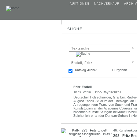
AUKTIONEN
NACHVERKAUF
ARCHIV
SUCHE
x
x
Katalog-Archiv
1 Ergebnis
Fritz Endell
1873 Stettin – 1955 Bayrischzell
Deutscher Holzschneider, Grafiker, Radierer
August Endell. Studium der Theologie, a
Anregungen von Franz von Stuck und Fran
Kunststudien an der Académie Colarossi un
bildenden Künste Stuttgart bei Adolf Hölze
Zeichenlehrer an der Duncan-Schule in New 
46. Kunstauktio
293 Fritz End