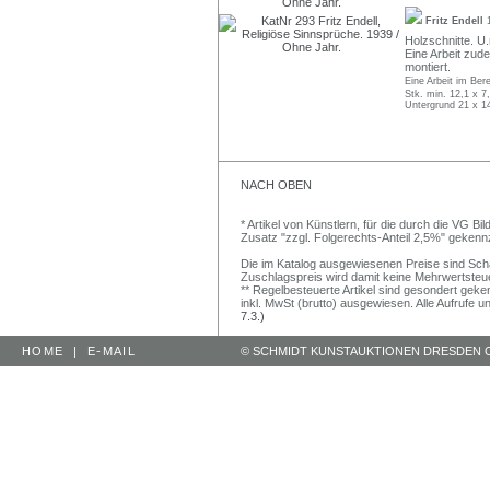
Fritz Endell
Holzschnitte. U.r
Eine Arbeit zud
montiert.
Eine Arbeit im Ber
Stk. min. 12,1 x 7
Untergrund 21 x 1
NACH OBEN
* Artikel von Künstlern, für die durch die VG 
Zusatz "zzgl. Folgerechts-Anteil 2,5%" gekenn
Die im Katalog ausgewiesenen Preise sind Schätz
Zuschlagspreis wird damit keine Mehrwertsteu
** Regelbesteuerte Artikel sind gesondert geken
inkl. MwSt (brutto) ausgewiesen. Alle Aufrufe 
7.3.)
HOME
|
E-MAIL
© SCHMIDT KUNSTAUKTIONEN DRESDEN