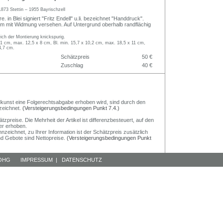
1873 Stettin – 1955 Bayrischzell
e. in Blei signiert "Fritz Endell" u.li. bezeichnet "Handdruck".
em mit Widmung versehen. Auf Untergrund oberhalb randflächig
eich der Montierung knickspurig.
,1 cm, max. 12,5 x 8 cm, Bl. min. 15,7 x 10,2 cm, max. 18,5 x 11 cm,
4,7 cm.
Schätzpreis
50 €
Zuschlag
40 €
Bildkunst eine Folgerechtsabgabe erhoben wird, sind durch den
zeichnet.
(Versteigerungsbedingungen Punkt 7.4.)
preise. Die Mehrheit der Artikel ist differenzbesteuert, auf den
er erhoben.
nzeichnet, zu Ihrer Information ist der Schätzpreis zusätzlich
und Gebote sind Nettopreise.
(Versteigerungsbedingungen Punkt
 OHG
IMPRESSUM
|
DATENSCHUTZ