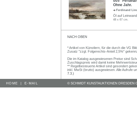
005 Ferdinand
Ohne Jahr.
Ferdinand Li
Öl auf Leinwand
48 x 67 cm.
NACH OBEN
* Artikel von Künstlern, für die durch die VG 
Zusatz "zzgl. Folgerechts-Anteil 2,5%" gekenn
Die im Katalog ausgewiesenen Preise sind Schätz
Zuschlagspreis wird damit keine Mehrwertsteu
** Regelbesteuerte Artikel sind gesondert geken
inkl. MwSt (brutto) ausgewiesen. Alle Aufrufe 
7.3.)
HOME
|
E-MAIL
© SCHMIDT KUNSTAUKTIONEN DRESDEN