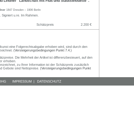
 Lindner "Landschaft mit Fluß und Stadtsilhouette".
ndner
1847 Dresden – 1906 Berlin
. Signiert u.re. Im Rahmen.
Schätzpreis
2.200 €
Bildkunst eine Folgerechtsabgabe erhoben wird, sind durch den
zeichnet.
(Versteigerungsbedingungen Punkt 7.4.)
preise. Die Mehrheit der Artikel ist differenzbesteuert, auf den
er erhoben.
nzeichnet, zu Ihrer Information ist der Schätzpreis zusätzlich
und Gebote sind Nettopreise.
(Versteigerungsbedingungen Punkt
 OHG
IMPRESSUM
|
DATENSCHUTZ