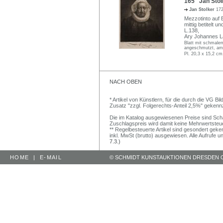
165 Jan Stolk
Jan Stolker
172
Mezzotinto auf B
mittig betitelt 
L.138,
Ary Johannes 
Blatt mit schmalem
angeschmutzt, am 
Pl. 20,3 x 15,2 cm
NACH OBEN
* Artikel von Künstlern, für die durch die VG 
Zusatz "zzgl. Folgerechts-Anteil 2,5%" gekenn
Die im Katalog ausgewiesenen Preise sind Schätz
Zuschlagspreis wird damit keine Mehrwertsteu
** Regelbesteuerte Artikel sind gesondert geken
inkl. MwSt (brutto) ausgewiesen. Alle Aufrufe 
7.3.)
HOME
|
E-MAIL
© SCHMIDT KUNSTAUKTIONEN DRESDEN