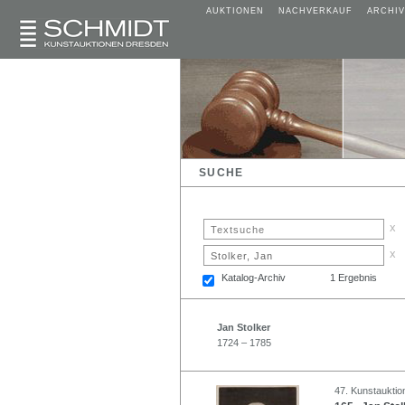
AUKTIONEN
NACHVERKAUF
ARCHIV
SUCHE
x
x
Katalog-Archiv
1 Ergebnis
Jan Stolker
1724 – 1785
47. Kunstauktio