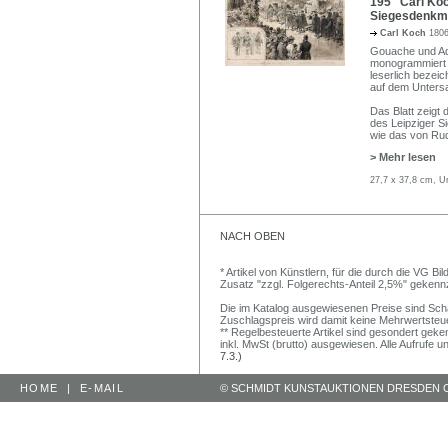
195 Carl Koc
Siegesdenkmal
Carl Koch
180
Gouache und Aqu
monogrammiert "
leserlich bezeich
auf dem Untersa
Das Blatt zeigt
des Leipziger S
wie das von Rud
> Mehr lesen
27,7 x 37,8 cm, U
NACH OBEN
* Artikel von Künstlern, für die durch die VG 
Zusatz "zzgl. Folgerechts-Anteil 2,5%" gekenn
Die im Katalog ausgewiesenen Preise sind Schätz
Zuschlagspreis wird damit keine Mehrwertsteu
** Regelbesteuerte Artikel sind gesondert geken
inkl. MwSt (brutto) ausgewiesen. Alle Aufrufe 
7.3.)
HOME
|
E-MAIL
© SCHMIDT KUNSTAUKTIONEN DRESDEN