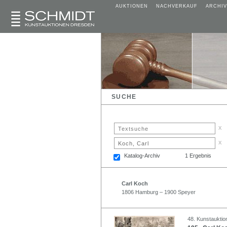
AUKTIONEN
NACHVERKAUF
ARCHIV
SUCHE
x
x
Katalog-Archiv
1 Ergebnis
Carl Koch
1806 Hamburg – 1900 Speyer
48. Kunstauktion