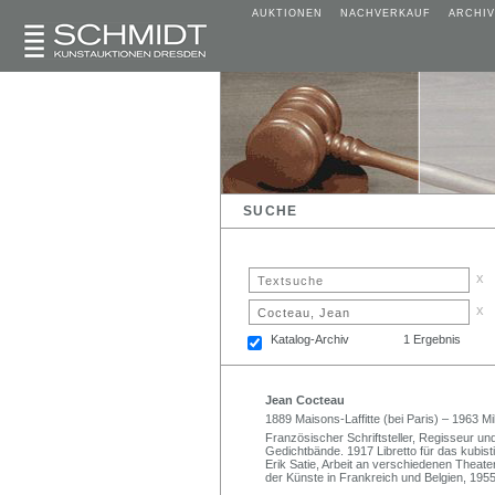
AUKTIONEN
NACHVERKAUF
ARCHIV
SUCHE
x
x
Katalog-Archiv
1 Ergebnis
Jean Cocteau
1889 Maisons-Laffitte (bei Paris) – 1963 Mil
Französischer Schriftsteller, Regisseur un
Gedichtbände. 1917 Libretto für das kubist
Erik Satie, Arbeit an verschiedenen Theat
der Künste in Frankreich und Belgien, 195