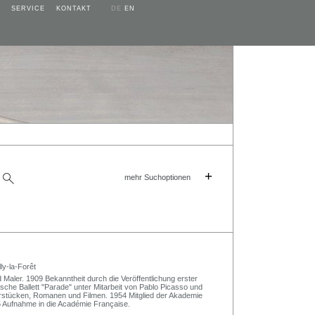
SERVICE
KONTAKT
DE
EN
+
mehr Suchoptionen
ly-la-Forêt
d Maler. 1909 Bekanntheit durch die Veröffentlichung erster
ische Ballett "Parade" unter Mitarbeit von Pablo Picasso und
erstücken, Romanen und Filmen. 1954 Mitglied der Akademie
5 Aufnahme in die Académie Française.