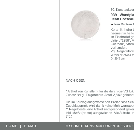
50. Kunstauktio
939 Wandplatt
Jean Cocteau,
Jean Cocteau
Keramik, heller 
geometrische Fi
im Flachrelief g
datiert "1958". 
Cocteau", "Ateli
vorhanden.
Vgl. Negativfo
Vereinzelt etwas f
D. 29,5 cm.
NACH OBEN
* Artikel von Künstlern, für die durch die VG 
Zusatz "zzgl. Folgerechts-Anteil 2,5%" gekenn
Die im Katalog ausgewiesenen Preise sind Schätz
Zuschlagspreis wird damit keine Mehrwertsteu
** Regelbesteuerte Artikel sind gesondert geken
inkl. MwSt (brutto) ausgewiesen. Alle Aufrufe 
7.3.)
HOME
|
E-MAIL
© SCHMIDT KUNSTAUKTIONEN DRESDEN