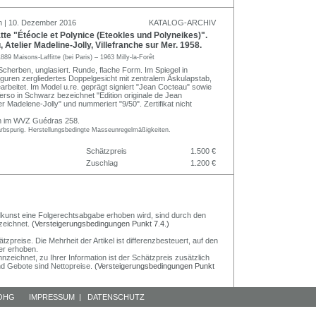
n | 10. Dezember 2016
KATALOG-ARCHIV
e "Étéocle et Polynice (Eteokles und Polyneikes)".
 Atelier Madeline-Jolly, Villefranche sur Mer. 1958.
1889 Maisons-Laffitte (bei Paris) – 1963 Milly-la-Forêt
Scherben, unglasiert. Runde, flache Form. Im Spiegel in
guren zergliedertes Doppelgesicht mit zentralem Äskulapstab,
earbeitet. Im Model u.re. geprägt signiert "Jean Cocteau" sowie
Verso in Schwarz bezeichnet "Edition originale de Jean
er Madelene-Jolly" und nummeriert "9/50". Zertifikat nicht
rm im WVZ Guédras 258.
arbspurig. Herstellungsbedingte Masseunregelmäßigkeiten.
Schätzpreis
1.500 €
Zuschlag
1.200 €
Bildkunst eine Folgerechtsabgabe erhoben wird, sind durch den
zeichnet.
(Versteigerungsbedingungen Punkt 7.4.)
preise. Die Mehrheit der Artikel ist differenzbesteuert, auf den
er erhoben.
nzeichnet, zu Ihrer Information ist der Schätzpreis zusätzlich
und Gebote sind Nettopreise.
(Versteigerungsbedingungen Punkt
 OHG
IMPRESSUM
|
DATENSCHUTZ