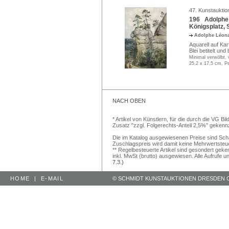
47. Kunstauktio
196 Adolphe 
Königsplatz, 
Adolphe Léon
Aquarell auf Kar
Blei betitelt un
Minimal verwölbt, 
25,2 x 17,5 cm, P
NACH OBEN
* Artikel von Künstlern, für die durch die VG 
Zusatz "zzgl. Folgerechts-Anteil 2,5%" gekenn
Die im Katalog ausgewiesenen Preise sind Schätz
Zuschlagspreis wird damit keine Mehrwertsteu
** Regelbesteuerte Artikel sind gesondert geken
inkl. MwSt (brutto) ausgewiesen. Alle Aufrufe 
7.3.)
HOME
|
E-MAIL
© SCHMIDT KUNSTAUKTIONEN DRESDEN