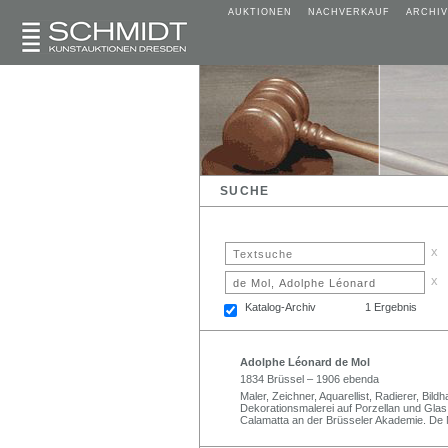
AUKTIONEN
NACHVERKAUF
ARCHIV
SUCHE
x
x
Katalog-Archiv
1 Ergebnis
Adolphe Léonard de Mol
1834 Brüssel – 1906 ebenda
Maler, Zeichner, Aquarellist, Radierer, Bil
Dekorationsmalerei auf Porzellan und Gla
Calamatta an der Brüsseler Akademie. De 