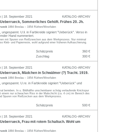
n | 18. September 2021
KATALOG-ARCHIV
Ueberrueck, Sommerliches Gehöft. Frühes 20. Jh.
rrueck
1884 Breslau – 1954 Rüthen/Westfalen
 ungespannt. U.li. in Farbkreide signiert "Ueberück". Verso in
remder Hand nummeriert.
chen mit Spuren von Reißzwecken aus dem Werkprozess. Nur minimal
o Kleb- und Papierreste, wohl aufgrund einer früheren Aufkaschierung.
Schätzpreis
360 €
Zuschlag
300 €
n | 18. September 2021
KATALOG-ARCHIV
Ueberrueck, Mädchen in Schwälmer (?) Tracht. 1919.
rrueck
1884 Breslau – 1954 Rüthen/Westfalen
, ungespannt. U.re. in Farbkreide signiert "Ueberück" und
mal berieben. In u. Bildhälfte unscheinbarer schräg verlaufende Knickspur
it einem nur schwachen Riss in der Malschicht (ca. 4 cm) im Bereich des
and Spuren von Reißzecken aus dem Werkprozess.
Schätzpreis
500 €
n | 18. September 2021
KATALOG-ARCHIV
Ueberrueck, Frau mit rotem Schaltuch. Wohl um
rrueck
1884 Breslau – 1954 Rüthen/Westfalen