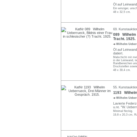
Öl auf Leinwand,
Ein winziger, unsc
48 x 32,5 cm.
69. Kunstauktio
089 Wilhelm U
Tracht. 1925.
Wilhelm Uebe
Öl auf Leinwand,
datiert.
Malschicht mit me
in der Leinwand, t
Randbereichen und
Druckstellen sowi
48 x 39,4 cm.
55. Kunstauktio
1193 Wilhelm
Wilhelm Uebe
Lavierte Federz
u.re. "W. Ueberr
Minimal fleckig.
19,8 x 20,3 cm, R
NACH OBEN