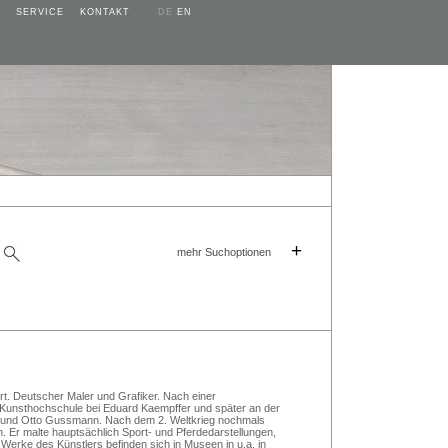
SERVICE
KONTAKT
DE
EN
+
mehr Suchoptionen
. Deutscher Maler und Grafiker. Nach einer
r Kunsthochschule bei Eduard Kaempffer und später an der
 und Otto Gussmann. Nach dem 2. Weltkrieg nochmals
 Er malte hauptsächlich Sport- und Pferdedarstellungen,
 Werke des Künstlers befinden sich in Museen in u.a. in