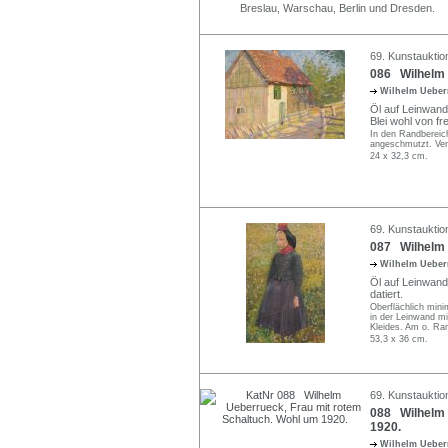
Breslau, Warschau, Berlin und Dresden.
69. Kunstauktio
086 Wilhelm 
Wilhelm Uebe
Öl auf Leinwand,
Blei wohl von f
In den Randberei
angeschmutzt. Vers
24 x 32,3 cm.
69. Kunstauktio
087 Wilhelm 
Wilhelm Uebe
Öl auf Leinwand
datiert.
Oberflächlich mini
in der Leinwand m
Kleides. Am o. R
53,3 x 36 cm.
69. Kunstauktio
088 Wilhelm 
1920.
Wilhelm Uebe