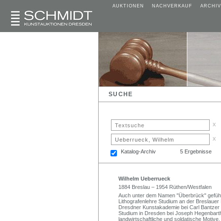
AUKTIONEN
NACHVERKAUF
ARCHIV
SUCHE
x
x
Katalog-Archiv
5 Ergebnisse
Wilhelm Ueberrueck
1884 Breslau – 1954 Rüthen/Westfalen
Auch unter dem Namen "Überbrück" geführt
Lithografenlehre Studium an der Breslaue
Dresdner Kunstakademie bei Carl Bantzer
Studium in Dresden bei Joseph Hegenbarth.
landwirtschaftliche und soldatische Motive.