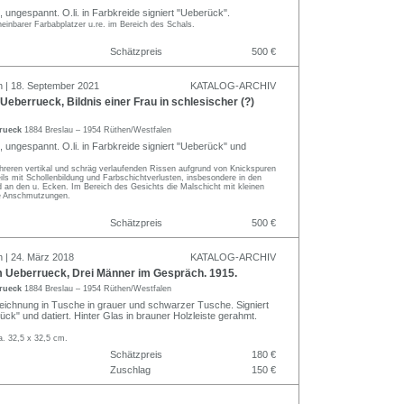
 ungespannt. O.li. in Farbkreide signiert "Ueberück".
heinbarer Farbabplatzer u.re. im Bereich des Schals.
Schätzpreis
500 €
n | 18. September 2021
KATALOG-ARCHIV
eberrueck, Bildnis einer Frau in schlesischer (?)
rrueck
1884 Breslau – 1954 Rüthen/Westfalen
 ungespannt. O.li. in Farbkreide signiert "Ueberück" und
hreren vertikal und schräg verlaufenden Rissen aufgrund von Knickspuren
eils mit Schollenbildung und Farbschichtverlusten, insbesondere in den
 an den u. Ecken. Im Bereich des Gesichts die Malschicht mit kleinen
e Anschmutzungen.
Schätzpreis
500 €
n | 24. März 2018
KATALOG-ARCHIV
 Ueberrueck, Drei Männer im Gespräch. 1915.
rrueck
1884 Breslau – 1954 Rüthen/Westfalen
eichnung in Tusche in grauer und schwarzer Tusche. Signiert
ück" und datiert. Hinter Glas in brauner Holzleiste gerahmt.
a. 32,5 x 32,5 cm.
Schätzpreis
180 €
Zuschlag
150 €