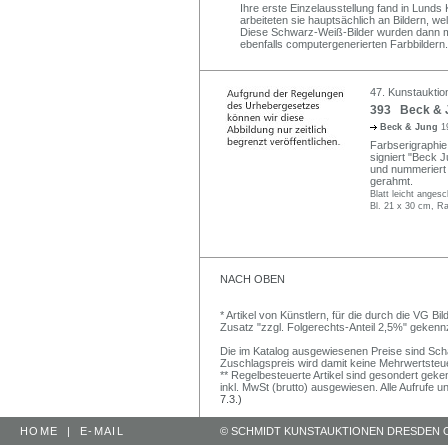
Ihre erste Einzelausstellung fand in Lunds
arbeiteten sie hauptsächlich an Bildern, w
Diese Schwarz-Weiß-Bilder wurden dann mi
ebenfalls computergenerierten Farbbildern.
47. Kunstauktio
393 Beck & Ju
Beck & Jung
1
Farbserigraphie 
signiert "Beck J
und nummeriert 
gerahmt.
Blatt leicht anges
Bl. 21 x 30 cm, R
NACH OBEN
* Artikel von Künstlern, für die durch die VG 
Zusatz "zzgl. Folgerechts-Anteil 2,5%" gekenn
Die im Katalog ausgewiesenen Preise sind Schätz
Zuschlagspreis wird damit keine Mehrwertsteu
** Regelbesteuerte Artikel sind gesondert geken
inkl. MwSt (brutto) ausgewiesen. Alle Aufrufe 
7.3.)
HOME
|
E-MAIL
© SCHMIDT KUNSTAUKTIONEN DRESDEN